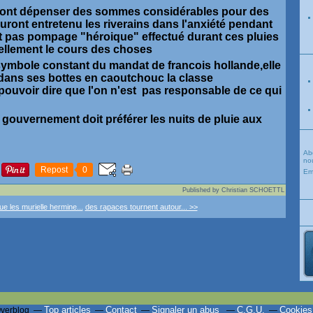
és vont dépenser des sommes considérables pour des
auront entretenu les riverains dans l'anxiété pendant
st pas pompage "héroique" effectué durant ces pluies
iellement le cours des choses
e,symbole constant du mandat de francois hollande,elle
t dans ses bottes en caoutchouc la classe
 pouvoir dire que l'on n'est pas responsable de ce qui
le gouvernement doit préférer les nuits de pluie aux
Ab
nou
Repost
0
Em
Published by Christian SCHOETTL
oue les murielle hermine...
des rapaces tournent autour... >>
Top articles
Contact
Signaler un abus
C.G.U.
Cookies
Overblog