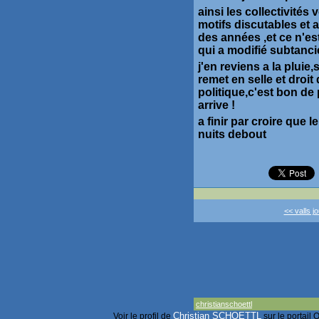
ainsi les collectivit
motifs discutables et 
des années ,et ce n'e
qui a modifié subtanc
j'en reviens a la plui
remet en selle et droi
politique,c'est bon de
arrive !
a finir par croire que 
nuits debout
<< valls j
christianschoettl
Christian SCHOETTL
Voir le profil de
sur le portail 