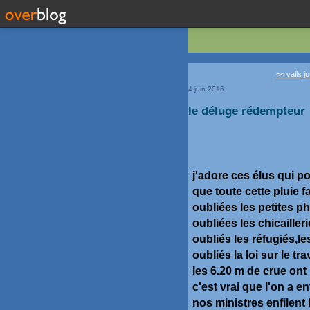
<< valls j
4 juin 2016
le déluge rédempteur
j'adore ces élus qui 
que toute cette pluie fa
oubliées les petites ph
oubliées les chicailler
oubliés les réfugiés,l
oubliés la loi sur le tr
les 6.20 m de crue ont
c'est vrai que l'on a e
nos ministres enfilent