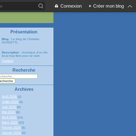
Connexion
+
Créer mon blog
Présentation
Blog
: Le blog de Christian
SCHOETTL
Description
: chronique d'un élu
local trop libre pour se taire
Contact
Recherche
Archives
Août 2026
(2)
Juillet 2026
(4)
Juin 2026
(4)
Mai 2026
(8)
Avril 2026
(14)
Mars 2026
(10)
Février 2026
(5)
Janvier 2026
(3)