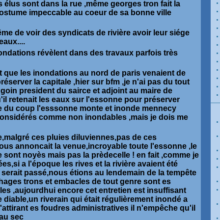
s élus sont dans la rue ,même georges tron fait la
costume impeccable au coeur de sa bonne ville
me de voir des syndicats de rivière avoir leur siége
eaux....
nondations révèlent dans des travaux parfois très
t que les inondations au nord de paris venaient de
éserver la capitale ,hier sur bfm ,je n'ai pas du tout
oin president du sairce et adjoint au maire de
il retenait les eaux sur l'essonne pour préserver
ue du coup l'esssonne monte et inonde mennecy
considérés comme non inondables ,mais je dois me
le,malgré ces pluies diluviennes,pas de ces
us annoncait la venue,incroyable toute l'essonne ,le
ne sont noyès mais pas la prèdecelle ! en fait ,comme je
es,si a l'époque les rives et la rivière avaient été
 serait passé,nous étions au lendemain de la tempête
hages trons et embacles de tout genre sont es
es ,aujourdhui encore cet entretien est insuffisant
e diable,un riverain qui était régulièrement inondé a
attirant es foudres administratives il n'empêche qu'il
 au sec