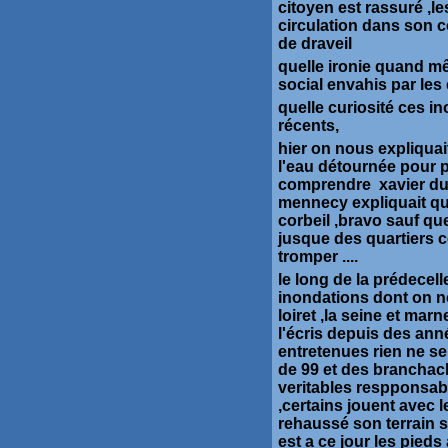
citoyen est rassuré ,le
circulation dans son 
de draveil
quelle ironie quand mê
social envahis par les 
quelle curiosité ces i
récents,
hier on nous expliquai
l'eau détournée pour pr
comprendre xavier dug
mennecy expliquait qu'
corbeil ,bravo sauf q
jusque des quartiers 
tromper ....
le long de la prédecel
inondations dont on no
loiret ,la seine et mar
l'écris depuis des anné
entretenues rien ne se
de 99 et des branchac
veritables respponsabl
,certains jouent avec l
rehaussé son terrain s'
est a ce jour les pieds