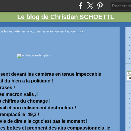
Le blog de Christian SCHOETTL
oue les murielle hermine...
des rapaces tournent autour... >>
posent devant les caméras en tenue impeccable
it du bien a la politique !
rases !
ies macron valls ,!
es chiffres du chomage !
avail et son enlisement destructeur !
 remplacé le 49,3 !
nvie de dire a la cgt c'est pas le moment !
 les bottes et prennent des airs compassionnels ,le