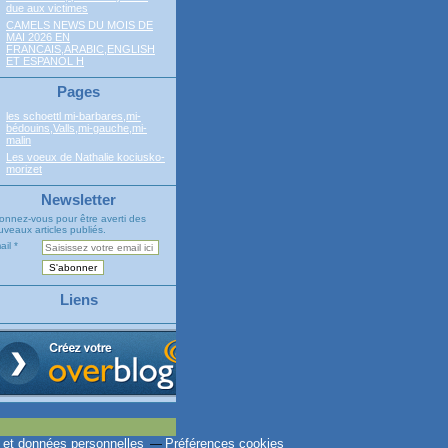
due aux victimes
CAMELS NEWS DU MOIS DE
MAI 2026 EN
FRANCAIS,ARABIC,ENGLISH
ET ESPANOL H
Pages
les schoettl mi-barbares,mi-
bédouins,Valls,mi-gauche,mi-
malin
Les voeux de Nathalie kociusko-
morizet
Newsletter
onnez-vous pour être averti des
veaux articles publiés.
ail
Liens
 et données personnelles
Préférences cookies