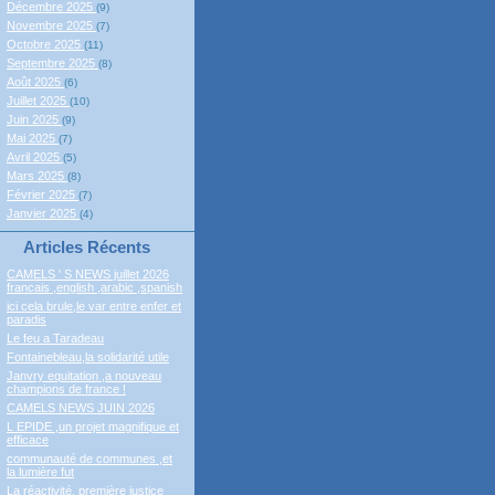
Décembre 2025
(9)
Novembre 2025
(7)
Octobre 2025
(11)
Septembre 2025
(8)
Août 2025
(6)
Juillet 2025
(10)
Juin 2025
(9)
Mai 2025
(7)
Avril 2025
(5)
Mars 2025
(8)
Février 2025
(7)
Janvier 2025
(4)
Articles Récents
CAMELS ' S NEWS juillet 2026
francais ,english ,arabic ,spanish
ici cela brule,le var entre enfer et
paradis
Le feu a Taradeau
Fontainebleau,la solidarité utile
Janvry equitation ,a nouveau
champions de france !
CAMELS NEWS JUIN 2026
L EPIDE ,un projet magnifique et
efficace
communauté de communes ,et
la lumière fut
La réactivité, première justice