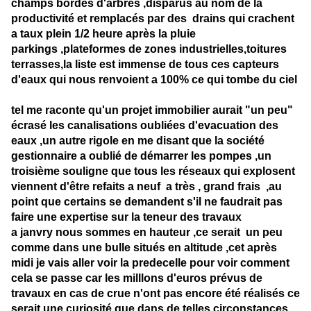
champs bordés d'arbres ,disparus au nom de la
productivité et remplacés par des drains qui crachent
a taux plein 1/2 heure après la pluie
parkings ,plateformes de zones industrielles,toitures
terrasses,la liste est immense de tous ces capteurs
d'eaux qui nous renvoient a 100% ce qui tombe du ciel
tel me raconte qu'un projet immobilier aurait "un peu"
écrasé les canalisations oubliées d'evacuation des
eaux ,un autre rigole en me disant que la société
gestionnaire a oublié de démarrer les pompes ,un
troisième souligne que tous les réseaux qui explosent
viennent d'être refaits a neuf a très , grand frais ,au
point que certains se demandent s'il ne faudrait pas
faire une expertise sur la teneur des travaux
a janvry nous sommes en hauteur ,ce serait un peu
comme dans une bulle situés en altitude ,cet après
midi je vais aller voir la predecelle pour voir comment
cela se passe car les milllons d'euros prévus de
travaux en cas de crue n'ont pas encore été réalisés ce
serait une curiosité que dans de telles circonstances