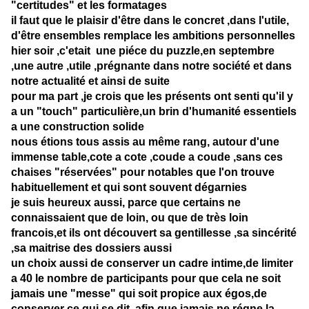
"certitudes" et les formatages
il faut que le plaisir d'être dans le concret ,dans l'utile,
d'être ensembles remplace les ambitions personnelles
hier soir ,c'etait une piéce du puzzle,en septembre
,une autre ,utile ,prégnante dans notre société et dans
notre actualité et ainsi de suite
pour ma part ,je crois que les présents ont senti qu'il y
a un "touch" particulière,un brin d'humanité essentiels
a une construction solide
nous étions tous assis au même rang, autour d'une
immense table,cote a cote ,coude a coude ,sans ces
chaises "réservées" pour notables que l'on trouve
habituellement et qui sont souvent dégarnies
je suis heureux aussi, parce que certains ne
connaissaient que de loin, ou que de très loin
francois,et ils ont découvert sa gentillesse ,sa sincérité
,sa maitrise des dossiers aussi
un choix aussi de conserver un cadre intime,de limiter
a 40 le nombre de participants pour que cela ne soit
jamais une "messe" qui soit propice aux égos,de
conserver ce qui se dit, afin que jamais ne régne la