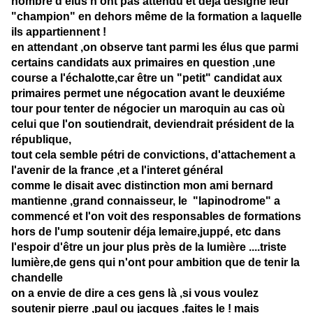
nombre d'élus n'ont pas attendu et déja désigné leur
"champion" en dehors même de la formation a laquelle
ils appartiennent !
en attendant ,on observe tant parmi les élus que parmi
certains candidats aux primaires en question ,une
course a l'échalotte,car être un "petit" candidat aux
primaires permet une négocation avant le deuxiéme
tour pour tenter de négocier un maroquin au cas où
celui que l'on soutiendrait, deviendrait président de la
république,
tout cela semble pétri de convictions, d'attachement a
l'avenir de la france ,et a l'interet général
comme le disait avec distinction mon ami bernard
mantienne ,grand connaisseur, le "lapinodrome" a
commencé et l'on voit des responsables de formations
hors de l'ump soutenir déja lemaire,juppé, etc dans
l'espoir d'être un jour plus près de la lumière ....triste
lumière,de gens qui n'ont pour ambition que de tenir la
chandelle
on a envie de dire a ces gens là ,si vous voulez
soutenir pierre ,paul ou jacques ,faites le ! mais