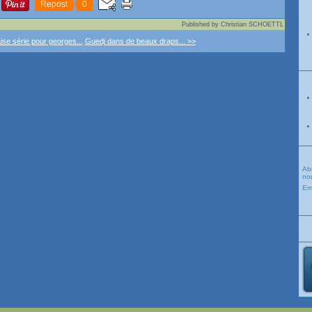
Repost
0
Published by Christian SCHOETTL
se série pour georges...
Guedj dans de beaux draps... >>
Ab
nou
Em