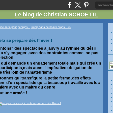
Le blog de Christian SCHOETTL
se série pour georges...
Guedj dans de beaux draps... >>
ela se prépare dès l'hiver !
tons" des spectacles a janvry au rythme du désir
ts a s'y engager ,avec des contraintes comme ne pas
élection.
 qui demande un engagement totale mais qui crée un
s participants,mais aussi l'impérative obligation de
e très loin de l'amateurisme
onnes qui transfigure la petite ferme ,des effets
en d'un specialiste qui a beaucoup travaillé avec luc
mière avec un maitre du genre
faut une armée !