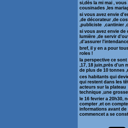
si,dès la mi mai , vous
cousinades ,les mariag
si vous avez envie d'e
,de décorateur ,de cost
,publiciste ,cantinier 
si vous avez envie de 
lumière ,de servir d'o
,d'assurer l'intendance
bref, il y en a pour to
roles !
la perspective ce sont 
,17, 18 juin,près d'un 
de plus de 10 tonnes ,
ces habitants qui dev
qui restent dans les t
acteurs sur la plateau
technique ,une grosse
le 16 fevrier a 20h30,
compter ,et on compte 
informations avant de 
commencet a se construi