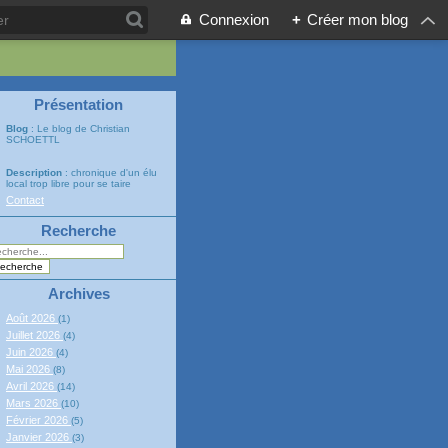
Connexion
+
Créer mon blog
Présentation
Blog
: Le blog de Christian
SCHOETTL
Description
: chronique d'un élu
local trop libre pour se taire
Contact
Recherche
Archives
Août 2026
(1)
Juillet 2026
(4)
Juin 2026
(4)
Mai 2026
(8)
Avril 2026
(14)
Mars 2026
(10)
Février 2026
(5)
Janvier 2026
(3)