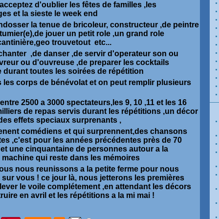
 acceptez d'oublier les fêtes de familles ,les
es et la sieste le week end
ndosser la tenue de bricoleur, constructeur ,de peintre
umier(e),de jouer un petit role ,un grand role
,cantinière,geo trouvetout etc...
chanter ,de danser ,de servir d'operateur son ou
uvreur ou d'ouvreuse ,de preparer les cocktails
 durant toutes les soirées de répétition
us les corps de bénévolat et on peut remplir plusieurs
entre 2500 a 3000 spectateurs,les 9, 10 ,11 et les 16
milliers de repas servis durant les répétitions ,un décor
des effets speciaux surprenants ,
ienent comédiens et qui surprennent,des chansons
êtes ,c'est pour les années précédentes près de 70
 et une cinquantaine de personnes autour a la
 machine qui reste dans les mémoires
 nous nous reunissons a la petite ferme pour nous
sur vous ! ce jour là, nous jetterons les premières
lever le voile complétement ,en attendant les décors
re en avril et les répétitions a la mi mai !