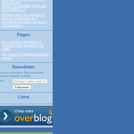
MAI 2026 EN
FRANCAIS,ARABIC,ENGLISH
ET ESPANOL H
Désastre pour les citoyens et
pour les communes de «
l’économie d’échelle » et de la «
rationalisation »
Pages
les schoettl mi-barbares,mi-
bédouins,Valls,mi-gauche,mi-
malin
Les voeux de Nathalie kociusko-
morizet
Newsletter
onnez-vous pour être averti des
veaux articles publiés.
ail
Liens