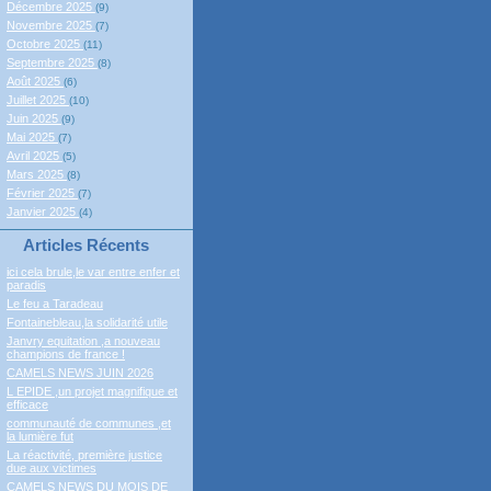
Décembre 2025
(9)
Novembre 2025
(7)
Octobre 2025
(11)
Septembre 2025
(8)
Août 2025
(6)
Juillet 2025
(10)
Juin 2025
(9)
Mai 2025
(7)
Avril 2025
(5)
Mars 2025
(8)
Février 2025
(7)
Janvier 2025
(4)
Articles Récents
ici cela brule,le var entre enfer et
paradis
Le feu a Taradeau
Fontainebleau,la solidarité utile
Janvry equitation ,a nouveau
champions de france !
CAMELS NEWS JUIN 2026
L EPIDE ,un projet magnifique et
efficace
communauté de communes ,et
la lumière fut
La réactivité, première justice
due aux victimes
CAMELS NEWS DU MOIS DE