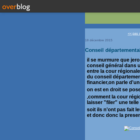
<< pas d
18 décembre 2015
Conseil départemental
il se murmure que jero
conseil général dans u
entre la cour régional
du conseil département
financier,on parle d'
on est en droit se pos
,comment la cour régio
laisser "filer" une telle
soit ils n'ont pas fait 
et donc donc la prese