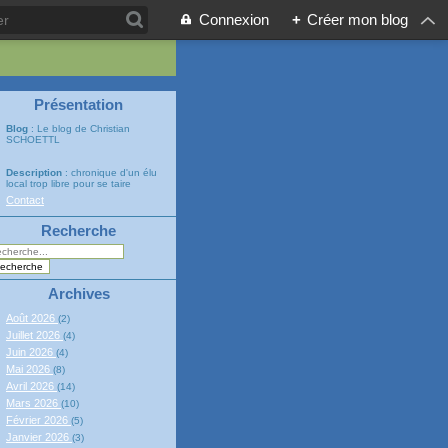
Connexion
+
Créer mon blog
Présentation
Blog
: Le blog de Christian
SCHOETTL
Description
: chronique d'un élu
local trop libre pour se taire
Contact
Recherche
Archives
Août 2026
(2)
Juillet 2026
(4)
Juin 2026
(4)
Mai 2026
(8)
Avril 2026
(14)
Mars 2026
(10)
Février 2026
(5)
Janvier 2026
(3)