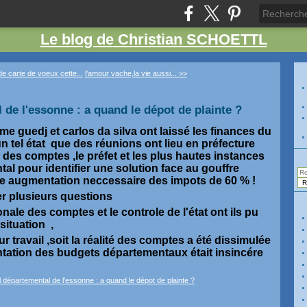
Le blog de Christian SCHOETTL
e carte de voeux cette...
l'amour vache,la vie aussi... >>
 de l'essonne : a quand le dépot de plainte ?
me guedj et carlos da silva ont laissé les finances du
n tel état que des réunions ont lieu en préfecture
e des comptes ,le préfet et les plus hautes instances
al pour identifier une solution face au gouffre
une augmentation neccessaire des impots de 60 % !
er plusieurs questions
nale des comptes et le controle de l'état ont ils pu
 situation ,
leur travail ,soit la réalité des comptes a été dissimulée
ntation des budgets départementaux était insincére