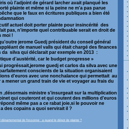
ris où l'adjoint de gérard larcher avait planqué les
rté plainte et même si la peine ne m'a pas parue
pêche que le faux en écritures publiques a bien été
ondamnation
ecutif actuel doit porter plainte pour insincérité des
 fait pas, n'importe quel contribuable serait en droit de
s moi !
r qu'outre jerome Guedj président du conseil général
 suppléant de manuel valls qui était chargé des finances
 da silva qui déclarait par exemple en 2013 :
itique d’austérité, car le budget progresse »
u qui progréssait,jerome guedj et carlos da silva avec une
parfaitement conscients de la situation organisaient
ilions d'euros avec une nonchalance qui permettait au
 a mener un grand train de vie et voyager au frais du
 ,désormais ministre s'insurgeait sur la multiplication
net qui couteront et qui coutent des millions d'euros
e répond même pas a ce rabat joie,si le pouvoir ne
a des copains a quoi servirait il ?