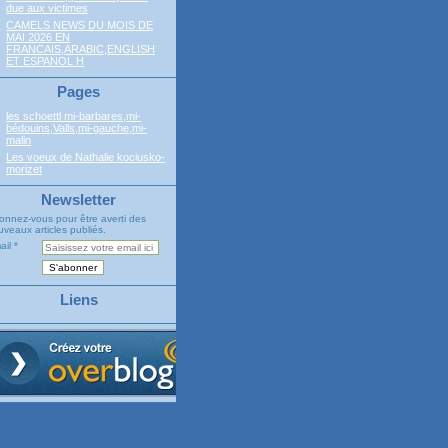
due aux victimes
CAMELS NEWS DU MOIS DE
MAI 2026 EN
FRANCAIS,ARABIC,ENGLISH
ET ESPANOL H
Pages
les schoettl mi-barbares,mi-
bédouins,Valls,mi-gauche,mi-
malin
Les voeux de Nathalie kociusko-
morizet
Newsletter
onnez-vous pour être averti des
veaux articles publiés.
ail
Liens