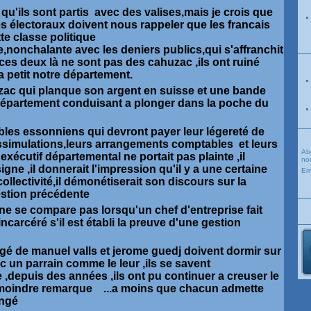
 qu'ils sont partis avec des valises,mais je crois que
 électoraux doivent nous rappeler que les francais
te classe politique
,nonchalante avec les deniers publics,qui s'affranchit
ces deux là ne sont pas des cahuzac ,ils ont ruiné
 petit notre département.
zac qui planque son argent en suisse et une bande
 département conduisant a plonger dans la poche du
bles essonniens qui devront payer leur légereté de
issimulations,leurs arrangements comptables et leurs
Ab
'exécutif départemental ne portait pas plainte ,il
nou
gne ,il donnerait l'impression qu'il y a une certaine
Em
ollectivité,il démonétiserait son discours sur la
gestion précédente
e se compare pas lorsqu'un chef d'entreprise fait
ir incarcéré s'il est établi la preuve d'une gestion
tégé de manuel valls et jerome guedj doivent dormir sur
c un parrain comme le leur ,ils se savent
 ,depuis des années ,ils ont pu continuer a creuser le
a moindre remarque ...a moins que chacun admette
angé