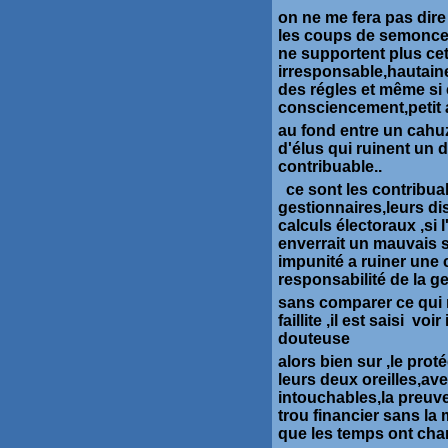
on ne me fera pas dire
les coups de semonces
ne supportent plus cet
irresponsable,hautaine
des régles et même si 
consciencement,petit a
au fond entre un cahu
d'élus qui ruinent un
contribuable..
ce sont les contribua
gestionnaires,leurs d
calculs électoraux ,si l
enverrait un mauvais si
impunité a ruiner une c
responsabilité de la 
sans comparer ce qui n
faillite ,il est saisi vo
douteuse
alors bien sur ,le pro
leurs deux oreilles,ave
intouchables,la preuve
trou financier sans l
que les temps ont ch