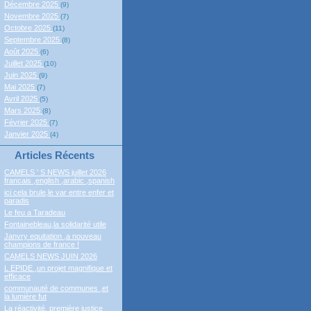
Décembre 2025
(9)
Novembre 2025
(7)
Octobre 2025
(11)
Septembre 2025
(8)
Août 2025
(6)
Juillet 2025
(10)
Juin 2025
(9)
Mai 2025
(7)
Avril 2025
(5)
Mars 2025
(8)
Février 2025
(7)
Janvier 2025
(4)
Articles Récents
CAMELS ' S NEWS juillet 2026
francais ,english ,arabic ,spanish
ici cela brule,le var entre enfer et
paradis
Le feu a Taradeau
Fontainebleau,la solidarité utile
Janvry equitation ,a nouveau
champions de france !
CAMELS NEWS JUIN 2026
L EPIDE ,un projet magnifique et
efficace
communauté de communes ,et
la lumière fut
La réactivité, première justice