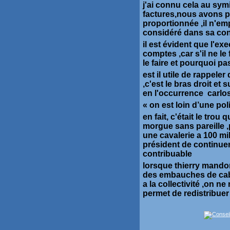
j'ai connu cela au symi
factures,nous avons po
proportionnée ,il n'em
considéré dans sa c
il est évident que l'ex
comptes ,car s'il ne le
le faire et pourquoi pa
est il utile de rappele
,c'est le bras droit et
en l'occurrence carlos
« on est loin d’une pol
en fait, c'était le tro
morgue sans pareille ,
une cavalerie a 100 m
président de continuer
contribuable
lorsque thierry mandon
des embauches de cabi
a la collectivité ,on n
permet de redistribuer 