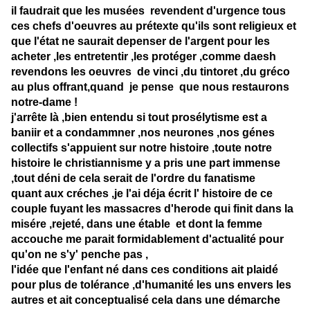
il faudrait que les musées revendent d'urgence tous
ces chefs d'oeuvres au prétexte qu'ils sont religieux et
que l'état ne saurait depenser de l'argent pour les
acheter ,les entretentir ,les protéger ,comme daesh
revendons les oeuvres de vinci ,du tintoret ,du gréco
au plus offrant,quand je pense que nous restaurons
notre-dame !
j'arrête là ,bien entendu si tout prosélytisme est a
baniir et a condammner ,nos neurones ,nos génes
collectifs s'appuient sur notre histoire ,toute notre
histoire le christiannisme y a pris une part immense
,tout déni de cela serait de l'ordre du fanatisme
quant aux créches ,je l'ai déja écrit l' histoire de ce
couple fuyant les massacres d'herode qui finit dans la
misére ,rejeté, dans une étable et dont la femme
accouche me parait formidablement d'actualité pour
qu'on ne s'y' penche pas ,
l'idée que l'enfant né dans ces conditions ait plaidé
pour plus de tolérance ,d'humanité les uns envers les
autres et ait conceptualisé cela dans une démarche