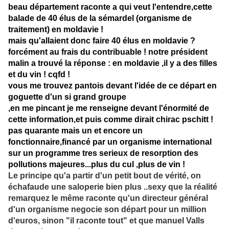
beau département raconte a qui veut l'entendre,cette
balade de 40 élus de la sémardel (organisme de
traitement) en moldavie !
mais qu'allaient donc faire 40 élus en moldavie ?
forcément au frais du contribuable ! notre président
malin a trouvé la réponse : en moldavie ,il y a des filles
et du vin ! cqfd !
vous me trouvez pantois devant l'idée de ce départ en
goguette d'un si grand groupe
,en me pincant je me renseigne devant l'énormité de
cette information,et puis comme dirait chirac pschitt !
pas quarante mais un et encore un
fonctionnaire,financé par un organisme international
sur un programme tres serieux de resorption des
pollutions majeures...plus du cul ,plus de vin !
Le principe qu'a partir d'un petit bout de vérité, on
échafaude une saloperie bien plus ..sexy que la réalité
remarquez le même raconte qu'un directeur général
d'un organisme negocie son départ pour un million
d'euros, sinon "il raconte tout" et que manuel Valls