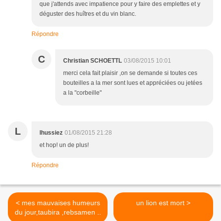
que j'attends avec impatience pour y faire des emplettes et y
déguster des huîtres et du vin blanc.
Répondre
C
Christian SCHOETTL
03/08/2015 10:01
merci cela fait plaisir ,on se demande si toutes ces
bouteilles a la mer sont lues et appréciées ou jetées
a la "corbeille"
L
lhussiez
01/08/2015 21:28
et hop! un de plus!
Répondre
< mes mauvaises humeurs
un lion est mort >
du jour,taubira ,rebsamen ..