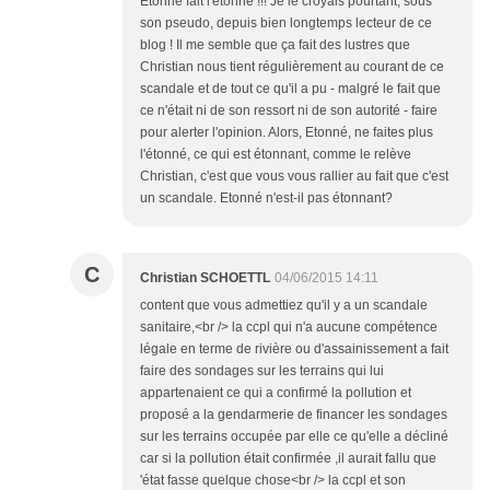
Etonné fait l'étonné !!! Je le croyais pourtant, sous
son pseudo, depuis bien longtemps lecteur de ce
blog ! Il me semble que ça fait des lustres que
Christian nous tient régulièrement au courant de ce
scandale et de tout ce qu'il a pu - malgré le fait que
ce n'était ni de son ressort ni de son autorité - faire
pour alerter l'opinion. Alors, Etonné, ne faites plus
l'étonné, ce qui est étonnant, comme le relève
Christian, c'est que vous vous rallier au fait que c'est
un scandale. Etonné n'est-il pas étonnant?
C
Christian SCHOETTL
04/06/2015 14:11
content que vous admettiez qu'il y a un scandale
sanitaire,<br /> la ccpl qui n'a aucune compétence
légale en terme de rivière ou d'assainissement a fait
faire des sondages sur les terrains qui lui
appartenaient ce qui a confirmé la pollution et
proposé a la gendarmerie de financer les sondages
sur les terrains occupée par elle ce qu'elle a décliné
car si la pollution était confirmée ,il aurait fallu que
'état fasse quelque chose<br /> la ccpl et son