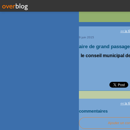
<< la f
9 juin 2015
aire de grand passage
le conseil municipal de
<< la f
commentaires
Ajouter un c