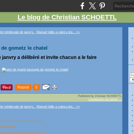
Le blog de Christian SCHOETTL
ête médievale de janvry...
Manuel Valls a vaincu les... >>
 de gometz le chatel
 janvry a délibéré et invite chacun a le faire
Repost
0
Published by Christian SCHOETTL
commenter cet article
…
ête médievale de janvry...
Manuel Valls a vaincu les... >>
ommentaire