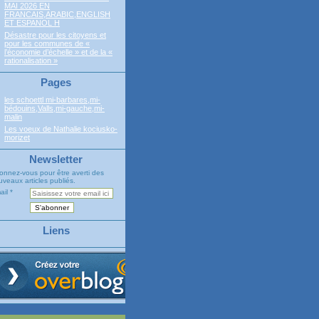
MAI 2026 EN
FRANCAIS,ARABIC,ENGLISH
ET ESPANOL H
Désastre pour les citoyens et
pour les communes de «
l’économie d’échelle » et de la «
rationalisation »
Pages
les schoettl mi-barbares,mi-
bédouins,Valls,mi-gauche,mi-
malin
Les voeux de Nathalie kociusko-
morizet
Newsletter
onnez-vous pour être averti des
veaux articles publiés.
ail
Liens