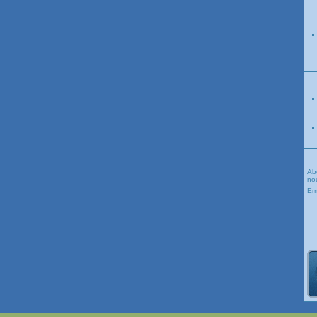
Ab
nou
Em