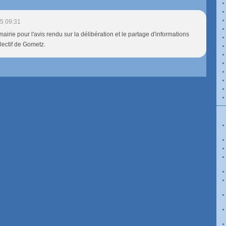
5 09:31
irie pour l'avis rendu sur la délibération et le partage d'informations
lectif de Gometz.