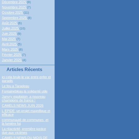
Décembre 2025
(9)
Novembre 2025
(7)
Octobre 2025
(11)
Septembre 2025
(8)
Août 2025
(6)
Juillet 2025
(10)
Juin 2025
(9)
Mai 2025
(7)
Avril 2025
(5)
Mars 2025
(8)
Février 2025
(7)
Janvier 2025
(4)
Articles Récents
ici cela brule,le var entre enfer et
paradis
Le feu a Taradeau
Fontainebleau,la solidarité utile
Janvry equitation ,a nouveau
champions de france !
CAMELS NEWS JUIN 2026
L EPIDE ,un projet magnifique et
efficace
communauté de communes ,et
la lumière fut
La réactivité, première justice
due aux victimes
CAMELS NEWS DU MOIS DE