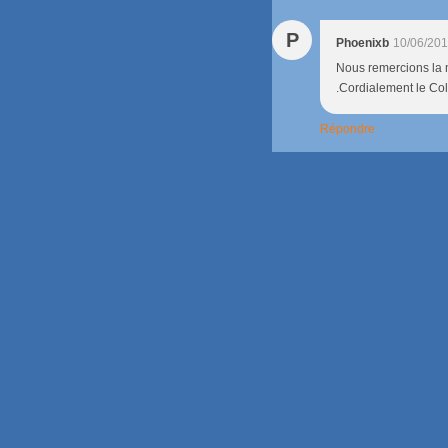
P
Phoenixb
10/06/201
Nous remercions la ma
.Cordialement le Col
Répondre