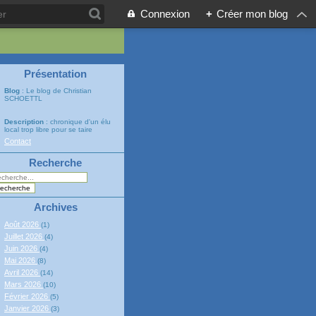
Connexion
+
Créer mon blog
Présentation
Blog
: Le blog de Christian
SCHOETTL
Description
: chronique d'un élu
local trop libre pour se taire
Contact
Recherche
Archives
Août 2026
(1)
Juillet 2026
(4)
Juin 2026
(4)
Mai 2026
(8)
Avril 2026
(14)
Mars 2026
(10)
Février 2026
(5)
Janvier 2026
(3)