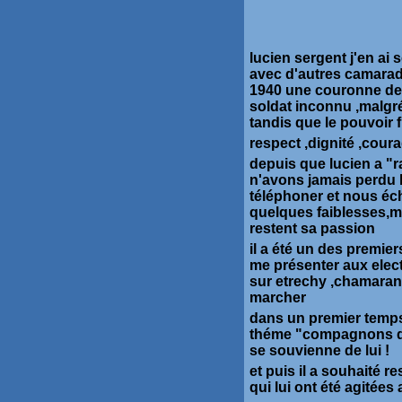
lucien sergent j'en ai
avec d'autres camara
1940 une couronne de 
soldat inconnu ,malgré
tandis que le pouvoir f
respect ,dignité ,cour
depuis que lucien a "r
n'avons jamais perdu l
téléphoner et nous éc
quelques faiblesses,men
restent sa passion
il a été un des premiers
me présenter aux elect
sur etrechy ,chamaran
marcher
dans un premier temps
théme "compagnons d
se souvienne de lui !
et puis il a souhaité r
qui lui ont été agitées