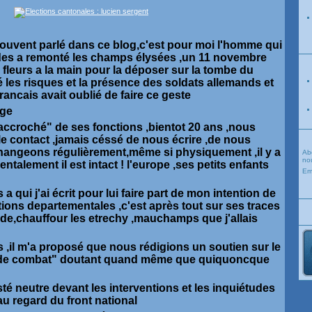
 souvent parlé dans ce blog,c'est pour moi l'homme qui
des a remonté les champs élysées ,un 11 novembre
fleurs a la main pour la déposer sur la tombe du
 les risques et la présence des soldats allemands et
rancais avait oublié de faire ce geste
age
accroché" de ses fonctions ,bientot 20 ans ,nous
e contact ,jamais céssé de nous écrire ,de nous
hangeons régulièrement,même si physiquement ,il y a
Ab
nou
talement il est intact ! l'europe ,ses petits enfants
Em
 a qui j'ai écrit pour lui faire part de mon intention de
ions departementales ,c'est après tout sur ses traces
de,chauffour les etrechy ,mauchamps que j'allais
 ,il m'a proposé que nous rédigions un soutien sur le
e combat" doutant quand même que quiquoncque
esté neutre devant les interventions et les inquiétudes
 au regard du front national