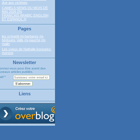
due aux victimes
CAMELS NEWS DU MOIS DE
MAI 2026 EN
FRANCAIS,ARABIC,ENGLISH
ET ESPANOL H
Pages
les schoettl mi-barbares,mi-
bédouins,Valls,mi-gauche,mi-
malin
Les voeux de Nathalie kociusko-
morizet
Newsletter
onnez-vous pour être averti des
veaux articles publiés.
ail
Liens