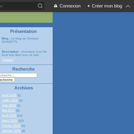
Connexion
+
Créer mon blog
Présentation
Blog
: Le blog de Christian
SCHOETTL
Description
: chronique d'un élu
local trop libre pour se taire
Contact
Recherche
Archives
Août 2026
(2)
Juillet 2026
(4)
Juin 2026
(4)
Mai 2026
(8)
Avril 2026
(14)
Mars 2026
(10)
Février 2026
(5)
Janvier 2026
(3)