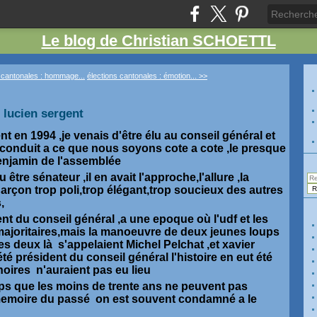
Le blog de Christian SCHOETTL
 cantonales : hommage...
élections cantonales : émotion... >>
 lucien sergent
nt en 1994 ,je venais d'être élu au conseil général et
 conduit a ce que nous soyons cote a cote ,le presque
enjamin de l'assemblée
 être sénateur ,il en avait l'approche,l'allure ,la
garçon trop poli,trop élégant,trop soucieux des autres
,
dent du conseil général ,a une epoque où l'udf et les
 majoritaires,mais la manoeuvre de deux jeunes loups
es deux là s'appelaient Michel Pelchat ,et xavier
été président du conseil général l'histoire en eut été
oires n'auraient pas eu lieu
mps que les moins de trente ans ne peuvent pas
memoire du passé on est souvent condamné a le