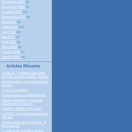
Décembre 2025
(9)
Novembre 2025
(7)
Octobre 2025
(11)
Septembre 2025
(8)
Août 2025
(6)
Juillet 2025
(10)
Juin 2025
(9)
Mai 2025
(7)
Avril 2025
(5)
Mars 2025
(8)
Février 2025
(7)
Janvier 2025
(4)
Articles Récents
CAMELS ' S NEWS juillet 2026
francais ,english ,arabic ,spanish
ici cela brule,le var entre enfer et
paradis
Le feu a Taradeau
Fontainebleau,la solidarité utile
Janvry equitation ,a nouveau
champions de france !
CAMELS NEWS JUIN 2026
L EPIDE ,un projet magnifique et
efficace
communauté de communes ,et
la lumière fut
La réactivité, première justice