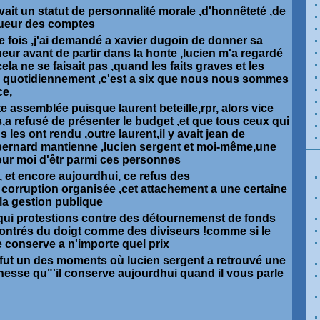
avait un statut de personnalité morale ,d'honnêteté ,de
gueur des comptes
 fois ,j'ai demandé a xavier dugoin de donner sa
ur avant de partir dans la honte ,lucien m'a regardé
cela ne se faisait pas ,quand les faits graves et les
 quotidiennement ,c'est a six que nous nous sommes
ce,
e assemblée puisque laurent beteille,rpr, alors vice
,a refusé de présenter le budget ,et que tous ceux qui
 les ont rendu ,outre laurent,il y avait jean de
,bernard mantienne ,lucien sergent et moi-même,une
our moi d'êtr parmi ces personnes
 et encore aujourdhui, ce refus des
corruption organisée ,cet attachement a une certaine
 la gestion publique
ui protestions contre des détournemenst de fonds
ontrés du doigt comme des diviseurs !comme si le
 conserve a n'importe quel prix
 fut un des moments où lucien sergent a retrouvé une
esse qu"'il conserve aujourdhui quand il vous parle