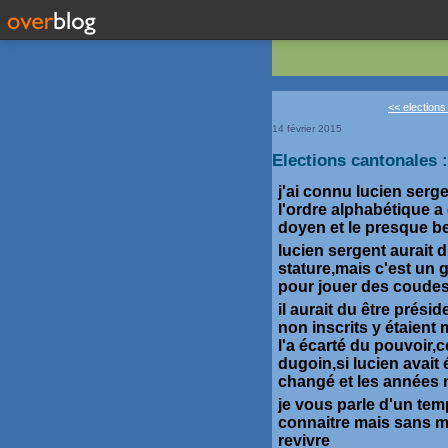
<< elections
14 février 2015
Elections cantonales :
j'ai connu lucien serge
l'ordre alphabétique a
doyen et le presque b
lucien sergent aurait du
stature,mais c'est un 
pour jouer des coudes
il aurait du être prési
non inscrits y étaient
l'a écarté du pouvoir,c
dugoin,si lucien avait 
changé et les années n
je vous parle d'un te
connaitre mais sans 
revivre