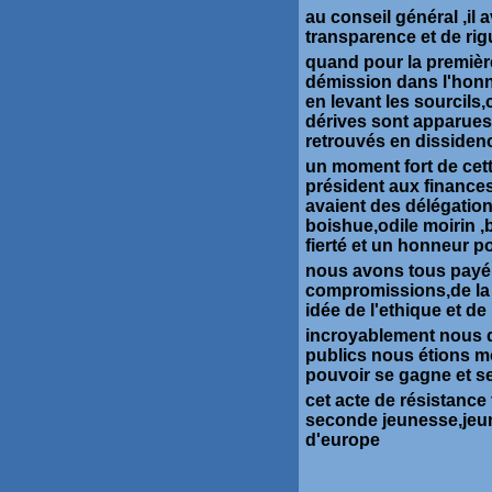
au conseil général ,il 
transparence et de ri
quand pour la première
démission dans l'honne
en levant les sourcils,
dérives sont apparues
retrouvés en dissiden
un moment fort de cett
président aux finances
avaient des délégations
boishue,odile moirin 
fierté et un honneur p
nous avons tous payé,
compromissions,de la 
idée de l'ethique et de
incroyablement nous q
publics nous étions m
pouvoir se gagne et se
cet acte de résistance
seconde jeunesse,jeun
d'europe