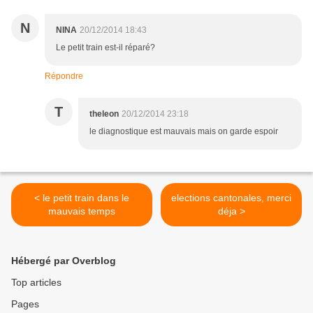
N
NINA
20/12/2014 18:43
Le petit train est-il réparé?
Répondre
T
theleon
20/12/2014 23:18
le diagnostique est mauvais mais on garde espoir
< le petit train dans le
elections cantonales, merci
mauvais temps
déja >
Hébergé par Overblog
Top articles
Pages