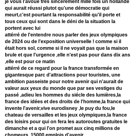
je vous l'avoue très sincérement mille fois un hollande
qui aurait réussi plutot qu'une démocratie qui
meurt,c'est pourtant la responsabilité qu'il porte et
tous ceux qui sont dans le déni de la situation la
portent avec lui
attérré de l'entendre nous parler des jeux olympiques
de 2024 ou de l'exposition universelle ! comme si il
était hors sol, comme si il ne voyait pas que la maison
brule et que l'urgence ,elle n'est pas pour dans dix ans
,elle est pour ce matin
attérré de ce regard pour la france transformée en
gigantesque parc d'attractions pour touristes, une
ambition passeiste pour notre avenir qui n'aurait de
valeur aux yeux du monde que par ses vestiges du
passé ,adieu les hommes du siécle des lumières,la
france des idées et des droits de l'homme,la france qui
invente l'avenir,vive eurodisney ,le puy du fou,le
chateau de versailles et les jeux olympiques,la france
des loisirs pour qui on fera les autoroutes gratuites le
dimanche et a qui l'on promet aux cinq millions de
chomeurs ,15000 emplois d'avenir.....