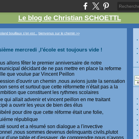
Le blog de Christian SCHOETTL
land bouillaux s'en est...
bienvenus sur le chemin >>
sième mercredi ,l'école est toujours vide !
s allons fêter le premier anniversaire de notre
 municipal décidant de ne pas mettre en place la reforme
lle que voulue par Vincent Peillon
ession d'ouvrir un chemin ,nous avions juste la sensation
on sens et surtout que cette réformette n'était pas a la
ambition que constituent les rythmes scolaires
 qui allait advenir et vincent peillon en me traitant
icipé a ouvrir les yeux de bien des élus
éré pour dire que cette réforme était une folie,
quiéme république
té sourd et a résumé son dialogue a l'invective
ionnel ,nous sommes devenus delinquants civils,plutot
ur d'une table et d'essayer de comprendre,nous n'avons