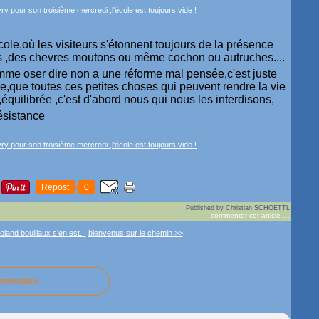
école,où les visiteurs s'étonnent toujours de la présence
es ,des chevres moutons ou même cochon ou autruches....
somme oser dire non a une réforme mal pensée,c'est juste
le,que toutes ces petites choses qui peuvent rendre la vie
quilibrée ,c'est d'abord nous qui nous les interdisons,
résistance
Repost
0
Published by Christian SCHOETTL
commenter cet article
…
land bouillaux s'en est...
bienvenus sur le chemin >>
ommentaire