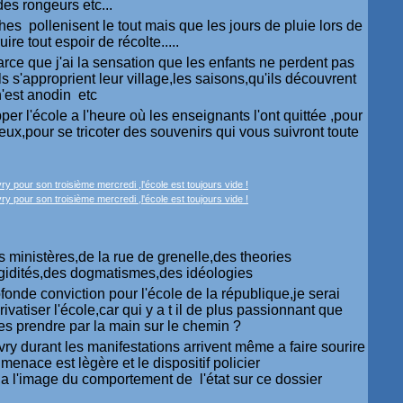
des rongeurs etc...
hes pollenisent le tout mais que les jours de pluie lors de
ire tout espoir de récolte.....
parce que j'ai la sensation que les enfants ne perdent pas
ls s'approprient leur village,les saisons,qu'ils découvrent
n'est anodin etc
per l'école a l'heure où les enseignants l'ont quittée ,pour
eux,pour se tricoter des souvenirs qui vous suivront toute
es ministères,de la rue de grenelle,des theories
gidités,des dogmatismes,des idéologies
ofonde conviction pour l'école de la république,je serai
ivatiser l'école,car qui y a t il de plus passionnant que
les prendre par la main sur le chemin ?
nvry durant les manifestations arrivent même a faire sourire
a menace est lègère et le dispositif policier
,a l'image du comportement de l'état sur ce dossier