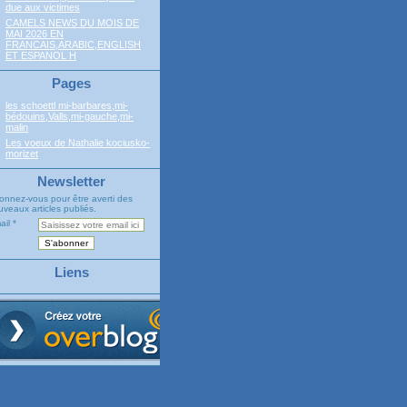
due aux victimes
CAMELS NEWS DU MOIS DE
MAI 2026 EN
FRANCAIS,ARABIC,ENGLISH
ET ESPANOL H
Pages
les schoettl mi-barbares,mi-
bédouins,Valls,mi-gauche,mi-
malin
Les voeux de Nathalie kociusko-
morizet
Newsletter
onnez-vous pour être averti des
veaux articles publiés.
ail
Liens