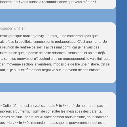
tionnements ! vous aurez la reconnaissance que vous méritez !
9/09/2014 07:11
merais presque habiter janvry. En plus, je ne comprends pas que
 ait refusé la cueillette comme sortie pédagogique. C'est une honte. Je
La réunion de rentrée ce soir. J ai très mal dormi car je ne vais pas
taire sur ce que je pense de cette réforme! 3 semaines et on est déjà
ts sont top énervés et n'écoutent plus en regroupement, je vais finir qu a
ux en moyenne section le vendredi. Impossible de lire une histoire. On se
tout, et je suis extrêmement negative sur le devenir de ces enfants
2
> Cette réforme est un vrai scandale !<br /> <br /> Je ne prends pas le
ombreux arguments, il suffit de consulter les messages des parents,
sables de club...<br /> <br /> Votre combat nous rassure, nous sommes
ous...<br /> <br /> Je remercie au passage ce gouvernement qui est en