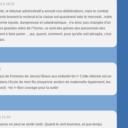
014 18:52
te, le tribunal administratif a annulé nos délibérations, mais le combat
ents bravent le rectorat et la classe est quasiment vide le mercredi...notre
éforme injuste, dangereuse et catastrophique , n'a donc pas changée d'un
s grandes villes de l'Yonne, ce sont des grèves des personnels des
 à faire parler ... qui, quand, comment, pour qu'elle soit abrogée, c'est
ais.
5
le jus de Pommes de Janvry! Bravo aux enfants!<br /> Cette réforme est un
dans l'école de mon fils (moyenne section de maternelle également, les
es!). <br /> Bon courage pour la suite!
4 21:44
tance on peut se sentir isolé. Quand le vent tournera, et que temps