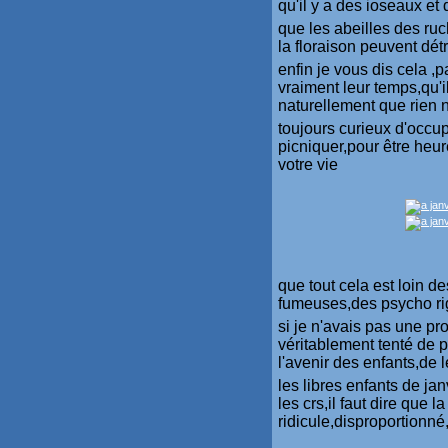
qu'il y a des ioseaux et 
que les abeilles des ruc
la floraison peuvent détru
enfin je vous dis cela ,
vraiment leur temps,qu'i
naturellement que rien 
toujours curieux d'occup
picniquer,pour être heur
votre vie
que tout cela est loin d
fumeuses,des psycho ri
si je n'avais pas une pr
véritablement tenté de pr
l'avenir des enfants,de 
les libres enfants de ja
les crs,il faut dire que l
ridicule,disproportionné