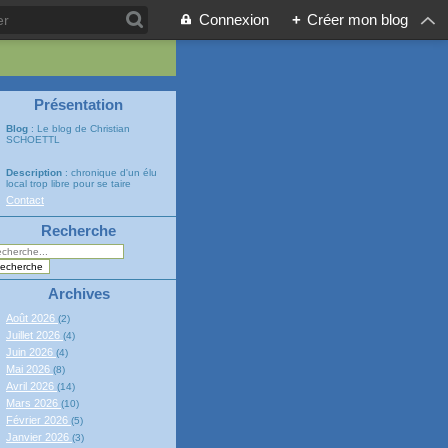
Connexion
+
Créer mon blog
Présentation
Blog
: Le blog de Christian
SCHOETTL
Description
: chronique d'un élu
local trop libre pour se taire
Contact
Recherche
Archives
Août 2026
(2)
Juillet 2026
(4)
Juin 2026
(4)
Mai 2026
(8)
Avril 2026
(14)
Mars 2026
(10)
Février 2026
(5)
Janvier 2026
(3)