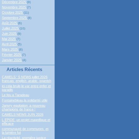
Décembre 2025
(9)
Novembre 2025
(7)
Octobre 2025
(11)
Septembre 2025
(8)
Août 2025
(6)
Juillet 2025
(10)
Juin 2025
(9)
Mai 2025
(7)
Avril 2025
(5)
Mars 2025
(8)
Février 2025
(7)
Janvier 2025
(4)
Articles Récents
CAMELS ' S NEWS juillet 2026
francais ,english ,arabic ,spanish
ici cela brule,le var entre enfer et
paradis
Le feu a Taradeau
Fontainebleau,la solidarité utile
Janvry equitation ,a nouveau
champions de france !
CAMELS NEWS JUIN 2026
L EPIDE ,un projet magnifique et
efficace
communauté de communes ,et
la lumière fut
La réactivité, première justice