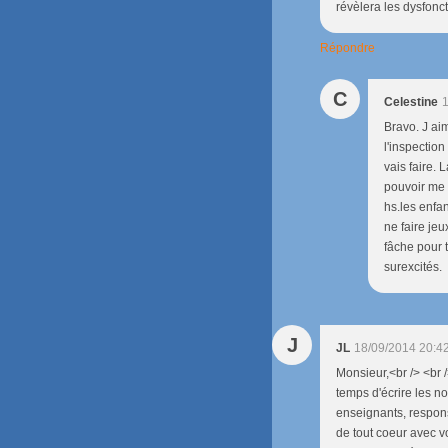
révèlera les dysfonc
Répondre
C
Celestine
1
Bravo. J ai
l'inspection
vais faire. 
pouvoir me 
hs.les enfan
ne faire je
fâche pour 
surexcités.
J
JL
18/09/2014 20:4
Monsieur,<br /> <br /
temps d'écrire les n
enseignants, respon
de tout coeur avec v