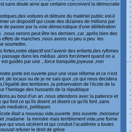
t sans doute ainsi que certains concoivent la démocratie
rtiques,des voitures et détruire du matériel public est-il
imer un dispositif qui coute des dizaines de millions par
e de passer par la voie démocratique d'une délibération
 ,nous serons peut être les derniers ,car ,après bien des
es effets de manches ,nous avons vu peu a peu les
se soumettre,
s fortes,notre objectif est l'avenir des enfants,des rythmes
e passage dans les médias ,alors forcément quand on a
 est guidés par une ...force tranquille,joyeuse ,non
otre porte est ouverte pour une vraie réforme et ce n'est
nt ,de locaux ou de je ne sais quoi ,ce qui nous decidera
ts,l'égalité des territoires ,la préservation de l'école de la
ur l'heritage des hussards de la république
ions,au bout d'un an ,nous attendons avec la patience et
qui font ce qu'ils disent ,et disent ce qu'ils font ,sans
culs mediatico_politiques
école était a nouveau vide,ouverte ,tres ouverte ,monsieur
éfet ,madame la ministre mais terriblement vide,une forme
ue qui vous ulcérent et qui conduit l'académie a toutes
uvait refuser le droit de grève