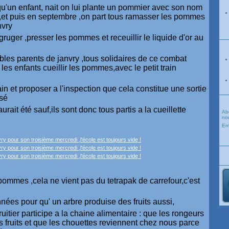
qu'un enfant, nait on lui plante un pommier avec son nom
,et puis en septembre ,on part tous ramasser les pommes
nvry
gruger ,presser les pommes et receuillir le liquide d'or au
bles parents de janvry ,tous solidaires de ce combat
c les enfants cueillir les pommes,avec le petit train
n et proposer a l'inspection que cela constitue une sortie
usé
ait été sauf,ils sont donc tous partis a la cueillette
Ab
nou
Em
pommes ,cela ne vient pas du tetrapak de carrefour,c'est
années pour qu' un arbre produise des fruits aussi,
uitier participe a la chaine alimentaire : que les rongeurs
s fruits et que les chouettes reviennent chez nous parce