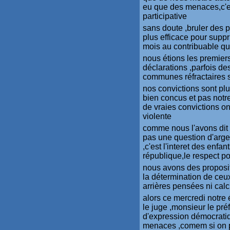
eu que des menaces,c'es
participative
sans doute ,bruler des po
plus efficace pour suppr
mois au contribuable qu
nous étions les premiers
déclarations ,parfois d
communes réfractaires 
nos convictions sont plu
bien concus et pas notr
de vraies convictions on
violente
comme nous l'avons dit n
pas une question d'arge
,c'est l'interet des enfan
république,le respect po
nous avons des proposit
la détermination de ceux 
arrières pensées ni cal
alors ce mercredi notre 
le juge ,monsieur le pr
d'expression démocratiq
menaces ,comem si on po