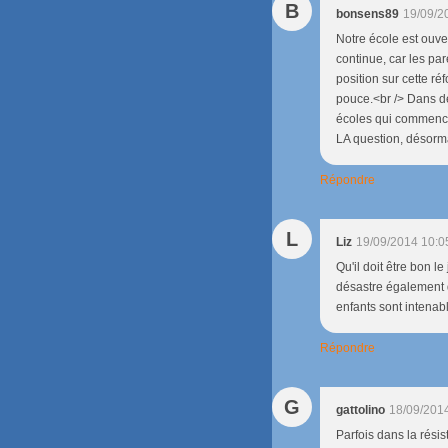
B
bonsens89
19/09/2
Notre école est ouver
continue, car les par
position sur cette r
pouce.<br /> Dans de
écoles qui commencent
LA question, désorm
Répondre
L
Liz
19/09/2014 10:0
Qu'il doit être bon 
désastre également 
enfants sont intenabl
Répondre
G
gattolino
18/09/201
Parfois dans la résis