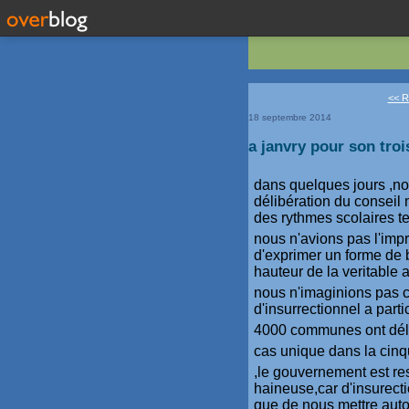
<< Ro
18 septembre 2014
a janvry pour son troi
dans quelques jours ,nou
délibération du conseil
des rythmes scolaires te
nous n'avions pas l'impr
d'exprimer un forme de b
hauteur de la veritable 
nous n'imaginions pas ce
d'insurrectionnel a part
4000 communes ont délib
cas unique dans la cin
,le gouvernement est res
haineuse,car d'insurect
que de nous mettre auto