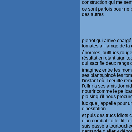
construction qui me semb
ce sont parfois pour ne 
des autres
pierrot qui arrive char
tomates a l'iamge de la 
énormes,joufflues,rouges
résultat en étant aigri ,
qui sacrifie deux rangs 
imaginez entre les moment
ses plants,pincé les to
l'instant où il ceuille re
l'offrir a ses amis ,form
nourrir comme le pelican
plaisir qu'il nous procur
luc que j'appelle pour u
d'hesitation
et puis des trucs idiots
d'un combat collectif co
suis passé a tourtour,li
demande d'aller y dépo