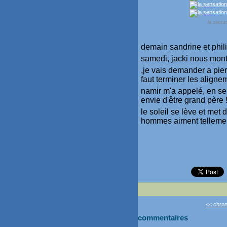
la sensat
demain sandrine et phili
samedi, jacki nous monte
,je vais demander a pier
faut terminer les aligne
namir m'a appelé, en sep
envie d'être grand père 
le soleil se lève et met
hommes aiment tellemen
<< chron
commentaires