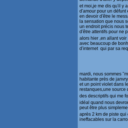
et moi,je me dis qu'il y
d'amour pour un défunt e
en devoir d'être le messa
la sensation que nous so
un endroit précis nous t
d'être attentifs pour ne p
alors hier ,en allant voi
avec beaucoup de bonheu
d'internet qui par sa re
mardi, nous sommes "mo
habitante près de janvry
et un point violet dans 
restanques,une source 
des descriptifs qui me fo
idéal quand nous devron
peut être plus simplemen
après 2 km de piste qui d
ineffacables sur la carr