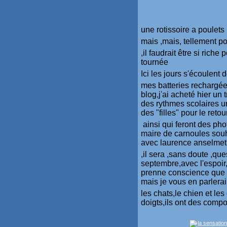
une rotissoire a poulets
mais ,mais, tellement po
,il faudrait être si rich
tournée
Ici les jours s'écoulent
mes batteries rechargée
blog,j'ai acheté hier un
des rythmes scolaires un
des "filles" pour le retou
ainsi qui feront des pho
maire de carnoules souh
avec laurence anselmet
,il sera ,sans doute ,que
septembre,avec l'espoir,l
prenne conscience que c
mais je vous en parlera
les chats,le chien et le
doigts,ils ont des comp