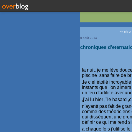
<< chron
8 août 2014
chroniques d'eternatio
la nuit, je me lève dou
piscine sans faire de br
,le ciel étoilé incroyabl
instants que l'on aimera
un feu d'artifice avecune
,j'ai lu hier ,"le hasard 
n'ayantt pas fait de gr
comme des théoriciens d
qui disséquent une greno
définir ce qui me rend s
a chaque fois j'utilise 