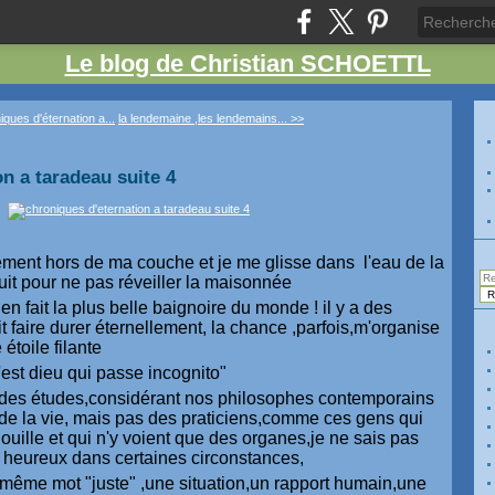
Le blog de Christian SCHOETTL
iques d'éternation a...
la lendemaine ,les lendemains... >>
n a taradeau suite 4
cement hors de ma couche et je me glisse dans l'eau de la
uit pour ne pas réveiller la maisonnée
e en fait la plus belle baignoire du monde ! il y a des
it faire durer éternellement, la chance ,parfois,m'organise
 étoile filante
,c'est dieu qui passe incognito"
andes études,considérant nos philosophes contemporains
e la vie, mais pas des praticiens,comme ces gens qui
uille et qui n'y voient que des organes,je ne sais pas
i heureux dans certaines circonstances,
le même mot "juste" ,une situation,un rapport humain,une