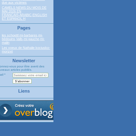
due aux victimes
CAMELS NEWS DU MOIS DE
MAI 2026 EN
FRANCAIS,ARABIC,ENGLISH
ET ESPANOL H
Pages
les schoettl mi-barbares,mi-
bédouins,Valls,mi-gauche,mi-
malin
Les voeux de Nathalie kociusko-
morizet
Newsletter
onnez-vous pour être averti des
veaux articles publiés.
ail
Liens