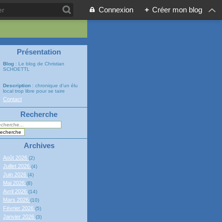
Connexion
+
Créer mon blog
Présentation
Blog
: Le blog de Christian
SCHOETTL
Description
: chronique d'un élu
local trop libre pour se taire
Contact
Recherche
Archives
Août 2026
(2)
Juillet 2026
(4)
Juin 2026
(4)
Mai 2026
(8)
Avril 2026
(14)
Mars 2026
(10)
Février 2026
(5)
Janvier 2026
(3)