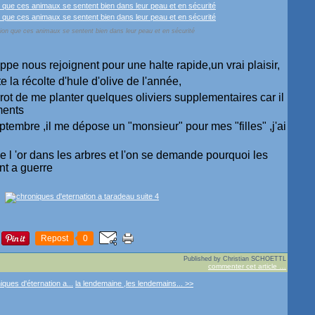
ion que ces animaux se sentent bien dans leur peau et en sécurité
ppe nous rejoignent pour une halte rapide,un vrai plaisir,
 la récolte d'hule d'olive de l'année,
rot de me planter quelques oliviers supplementaires car il
ments
tembre ,il me dépose un "monsieur" pour mes "filles" ,j'ai
!
 de l 'or dans les arbres et l'on se demande pourquoi les
t a guerre
Repost
0
Published by Christian SCHOETTL
commenter cet article
…
iques d'éternation a...
la lendemaine ,les lendemains... >>