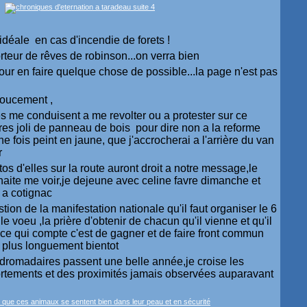
 idéale en cas d'incendie de forets !
rteur de rêves de robinson...on verra bien
e pour en faire quelque chose de possible...la page n'est pas
 doucement ,
s me conduisent a me revolter ou a protester sur ce
 tres joli de panneau de bois pour dire non a la reforme
e fois peint en jaune, que j'accrocherai a l'arrière du van
r
tos d'elles sur la route auront droit a notre message,le
aite me voir,je dejeune avec celine favre dimanche et
 a cotignac
stion de la manifestation nationale qu'il faut organiser le 6
e voeu ,la prière d'obtenir de chacun qu'il vienne et qu'il
e qui compte c'est de gagner et de faire front commun
i plus longuement bientot
s dromadaires passent une belle année,je croise les
ortements et des proximités jamais observées auparavant