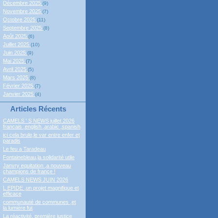
Décembre 2025
(9)
Novembre 2025
(7)
Octobre 2025
(11)
Septembre 2025
(8)
Août 2025
(6)
Juillet 2025
(10)
Juin 2025
(9)
Mai 2025
(7)
Avril 2025
(5)
Mars 2025
(8)
Février 2025
(7)
Janvier 2025
(4)
Articles Récents
CAMELS ' S NEWS juillet 2026
francais ,english ,arabic ,spanish
ici cela brule,le var entre enfer et
paradis
Le feu a Taradeau
Fontainebleau,la solidarité utile
Janvry equitation ,a nouveau
champions de france !
CAMELS NEWS JUIN 2026
L EPIDE ,un projet magnifique et
efficace
communauté de communes ,et
la lumière fut
La réactivité, première justice