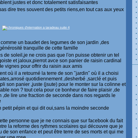
lent justes et donc totalement satisfaisantes
pas dire tres souvent des petits riens,en tout cas aux yeux
gé comme un baudet des legumes de son jardin ,des
générosité tranquille de cette famille
 de soleil,je ne crois pas que l'on puisse obtenir un tel
égoiste et jaloux,pierrot avce son panier de raisin cardinal
de vignes pour offrir du raisin aux amis
 où il a retourné la terre de son "jardin" où il a choisi
mates,arrosé quotidiennement ,desherbé ,sarclé et puis
mpli son panier ,juste (jsute) pour le monter sur la colinne et
idable non ? tout cela pour ce bonheur de faire plaisir ,de
 ,de lire une fraction de seconde dans nos regards le
e
n petit pépin et qui dit oui,sans la moindre seconde
 cette personne que je ne connais que sur facebook du fait
ntre la reforme des rythmes scolaires qui découvre que je
eu de son enfance et peut être terre de ses morts et qui me
ser une rose