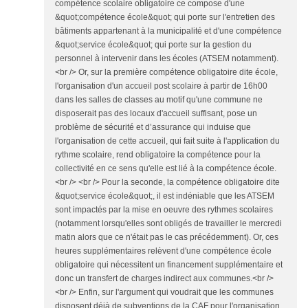
compétence scolaire obligatoire ce compose d'une
&quot;compétence école&quot; qui porte sur l'entretien des
bâtiments appartenant à la municipalité et d'une compétence
&quot;service école&quot; qui porte sur la gestion du
personnel à intervenir dans les écoles (ATSEM notamment).
<br /> Or, sur la première compétence obligatoire dite école,
l'organisation d'un accueil post scolaire à partir de 16h00
dans les salles de classes au motif qu'une commune ne
disposerait pas des locaux d'accueil suffisant, pose un
problème de sécurité et d’assurance qui induise que
l'organisation de cette accueil, qui fait suite à l'application du
rythme scolaire, rend obligatoire la compétence pour la
collectivité en ce sens qu'elle est lié à la compétence école.
<br /> <br /> Pour la seconde, la compétence obligatoire dite
&quot;service école&quot;, il est indéniable que les ATSEM
sont impactés par la mise en oeuvre des rythmes scolaires
(notamment lorsqu'elles sont obligés de travailler le mercredi
matin alors que ce n'était pas le cas précédemment). Or, ces
heures supplémentaires relèvent d'une compétence école
obligatoire qui nécessitent un financement supplémentaire et
donc un transfert de charges indirect aux communes.<br />
<br /> Enfin, sur l'argument qui voudrait que les communes
disposent déjà de subventions de la CAF pour l'organisation