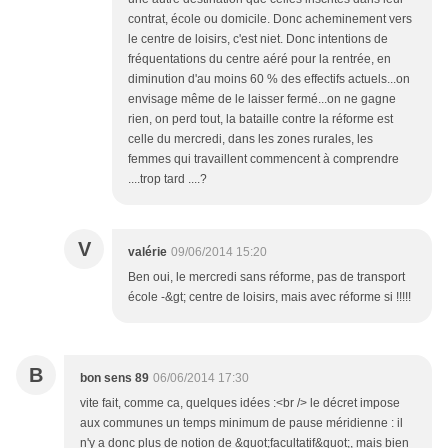
contrat, école ou domicile. Donc acheminement vers
le centre de loisirs, c'est niet. Donc intentions de
fréquentations du centre aéré pour la rentrée, en
diminution d'au moins 60 % des effectifs actuels...on
envisage même de le laisser fermé...on ne gagne
rien, on perd tout, la bataille contre la réforme est
celle du mercredi, dans les zones rurales, les
femmes qui travaillent commencent à comprendre
....trop tard ....?
V
valérie
09/06/2014 15:20
Ben oui, le mercredi sans réforme, pas de transport
école -&gt; centre de loisirs, mais avec réforme si !!!!!
B
bon sens 89
06/06/2014 17:30
vite fait, comme ca, quelques idées :<br /> le décret impose
aux communes un temps minimum de pause méridienne : il
n'y a donc plus de notion de &quot;facultatif&quot;, mais bien