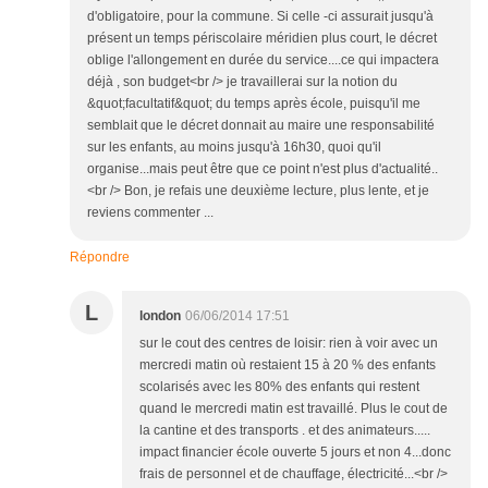
d'obligatoire, pour la commune. Si celle -ci assurait jusqu'à
présent un temps périscolaire méridien plus court, le décret
oblige l'allongement en durée du service....ce qui impactera
déjà , son budget<br /> je travaillerai sur la notion du
&quot;facultatif&quot; du temps après école, puisqu'il me
semblait que le décret donnait au maire une responsabilité
sur les enfants, au moins jusqu'à 16h30, quoi qu'il
organise...mais peut être que ce point n'est plus d'actualité..
<br /> Bon, je refais une deuxième lecture, plus lente, et je
reviens commenter ...
Répondre
L
london
06/06/2014 17:51
sur le cout des centres de loisir: rien à voir avec un
mercredi matin où restaient 15 à 20 % des enfants
scolarisés avec les 80% des enfants qui restent
quand le mercredi matin est travaillé. Plus le cout de
la cantine et des transports . et des animateurs.....
impact financier école ouverte 5 jours et non 4...donc
frais de personnel et de chauffage, électricité...<br />