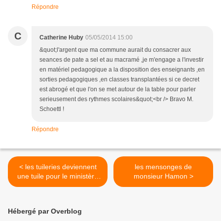
Répondre
C
Catherine Huby
05/05/2014 15:00
&quot;l'argent que ma commune aurait du consacrer aux
seances de pate a sel et au macramé ,je m'engage a l'investir
en matériel pedagogique a la disposition des enseignants ,en
sorties pedagogiques ,en classes transplantées si ce decret
est abrogé et que l'on se met autour de la table pour parler
serieusement des rythmes scolaires&quot;<br /> Bravo M.
Schoettl !
Répondre
< les tuileries deviennent
les mensonges de
une tuile pour le ministère
monsieur Hamon >
de l'education nationale
Hébergé par Overblog