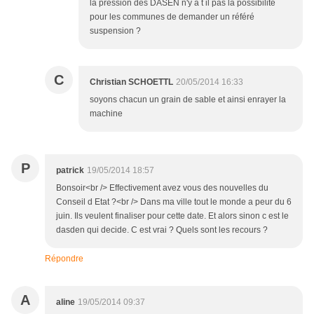
la pression des DASEN n'y a t il pas la possibilité
pour les communes de demander un référé
suspension ?
C
Christian SCHOETTL
20/05/2014 16:33
soyons chacun un grain de sable et ainsi enrayer la
machine
P
patrick
19/05/2014 18:57
Bonsoir<br /> Effectivement avez vous des nouvelles du
Conseil d Etat ?<br /> Dans ma ville tout le monde a peur du 6
juin. Ils veulent finaliser pour cette date. Et alors sinon c est le
dasden qui decide. C est vrai ? Quels sont les recours ?
Répondre
A
aline
19/05/2014 09:37