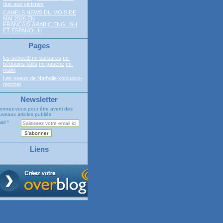
due aux victimes
CAMELS NEWS DU MOIS DE
MAI 2026 EN
FRANCAIS,ARABIC,ENGLISH
ET ESPANOL H
Pages
les schoettl mi-barbares,mi-
bédouins,Valls,mi-gauche,mi-
malin
Les voeux de Nathalie kociusko-
morizet
Newsletter
onnez-vous pour être averti des
veaux articles publiés.
ail
Liens