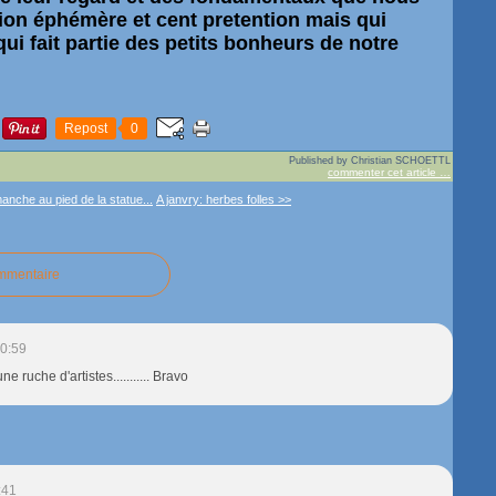
ion éphémère et cent pretention mais qui
ui fait partie des petits bonheurs de notre
Repost
0
Published by Christian SCHOETTL
commenter cet article
…
anche au pied de la statue...
A janvry: herbes folles >>
ommentaire
0:59
e ruche d'artistes........... Bravo
:41