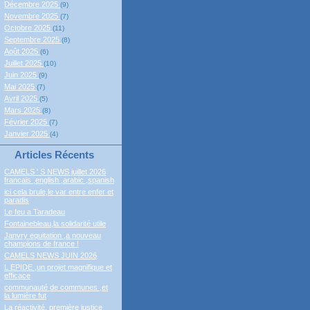
Décembre 2025
(9)
Novembre 2025
(7)
Octobre 2025
(11)
Septembre 2025
(8)
Août 2025
(6)
Juillet 2025
(10)
Juin 2025
(9)
Mai 2025
(7)
Avril 2025
(5)
Mars 2025
(8)
Février 2025
(7)
Janvier 2025
(4)
Articles Récents
CAMELS ' S NEWS juillet 2026
francais ,english ,arabic ,spanish
ici cela brule,le var entre enfer et
paradis
Le feu a Taradeau
Fontainebleau,la solidarité utile
Janvry equitation ,a nouveau
champions de france !
CAMELS NEWS JUIN 2026
L EPIDE ,un projet magnifique et
efficace
communauté de communes ,et
la lumière fut
La réactivité, première justice