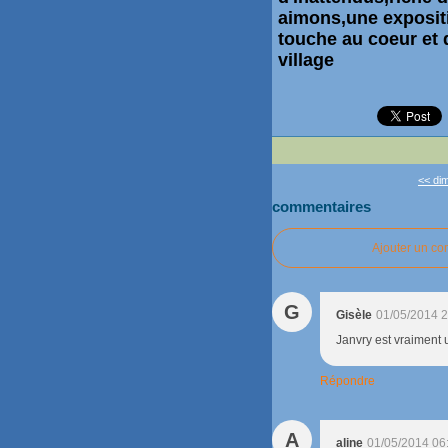
aimons,une exposit
touche au coeur et q
village
<< dim
commentaires
Ajouter un c
G
Gisèle
01/05/2014 2
Janvry est vraiment un
Répondre
A
aline
01/05/2014 06