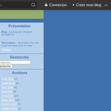
Connexion
+
Créer mon blog
Présentation
Blog
: Le blog de Christian
SCHOETTL
Description
: chronique d'un élu
local trop libre pour se taire
Contact
Recherche
Archives
Août 2026
(2)
Juillet 2026
(4)
Juin 2026
(4)
Mai 2026
(8)
Avril 2026
(14)
Mars 2026
(10)
Février 2026
(5)
Janvier 2026
(3)