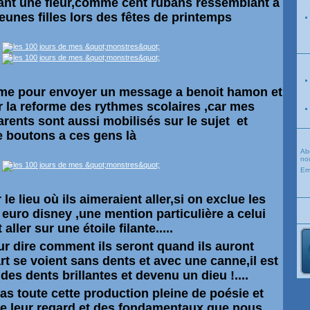
nt une fleur,comme cent rubans ressemblant a
unes filles lors des fêtes de printemps
me pour envoyer un message a benoit hamon et
ur la reforme des rythmes scolaires ,car mes
arents sont aussi mobilisés sur le sujet et
de boutons a ces gens là
Ab
nou
Em
e lieu où ils aimeraient aller,si on exclue les
 euro disney ,une mention particulière a celui
aller sur une étoile filante.....
r dire comment ils seront quand ils auront
art se voient sans dents et avec une canne,il est
des dents brillantes et devenu un dieu !....
as toute cette production pleine de poésie et
de leur regard et des fondamentaux que nous