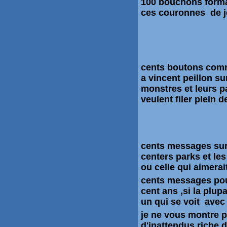
100 bouchons forma
ces couronnes de je
cents boutons com
a vincent peillon s
monstres et leurs p
veulent filer plein 
cents messages sur l
centers parks et les
ou celle qui aimerait 
cents messages pou
cent ans ,si la plup
un qui se voit avec 
je ne vous montre p
d'inattendus,riche 