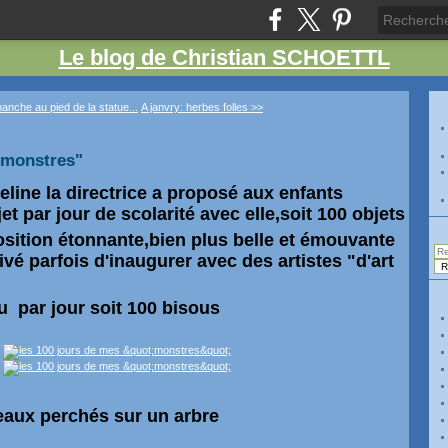
Le blog de Christian SCHOETTL
anche au pied de la statue...
A janvry: herbes folles >>
"monstres"
celine la directrice a proposé aux enfants
et par jour de scolarité avec elle,soit 100 objets
osition étonnante,bien plus belle et émouvante
ivé parfois d'inaugurer avec des artistes "d'art
 par jour soit 100 bisous
aux perchés sur un arbre