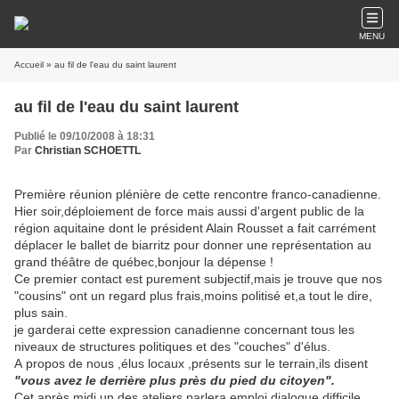
MENU
Accueil
» au fil de l'eau du saint laurent
au fil de l'eau du saint laurent
Publié le 09/10/2008 à 18:31
Par
Christian SCHOETTL
Première réunion plénière de cette rencontre franco-canadienne.
Hier soir,déploiement de force mais aussi d'argent public de la
région aquitaine dont le président Alain Rousset a fait carrément
déplacer le ballet de biarritz pour donner une représentation au
grand théâtre de québec,bonjour la dépense !
Ce premier contact est purement subjectif,mais je trouve que nos
"cousins" ont un regard plus frais,moins politisé et,a tout le dire,
plus sain.
je garderai cette expression canadienne concernant tous les
niveaux de structures politiques et des "couches" d'élus.
A propos de nous ,élus locaux ,présents sur le terrain,ils disent
"vous avez le derrière plus près du pied du citoyen".
Cet après midi,un des ateliers parlera emploi,dialogue difficile