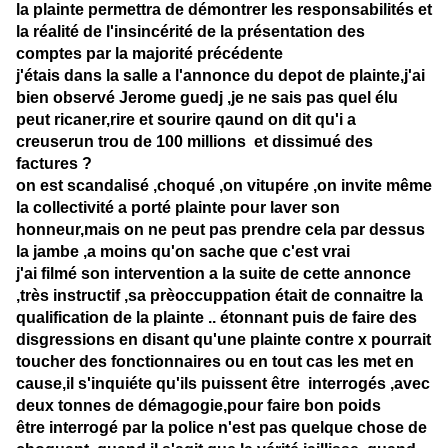
la plainte permettra de démontrer les responsabilités et
la réalité de l'insincérité de la présentation des
comptes par la majorité précédente
j'étais dans la salle a l'annonce du depot de plainte,j'ai
bien observé Jerome guedj ,je ne sais pas quel élu
peut ricaner,rire et sourire qaund on dit qu'i a
creuserun trou de 100 millions et dissimué des
factures ?
on est scandalisé ,choqué ,on vitupére ,on invite même
la collectivité a porté plainte pour laver son
honneur,mais on ne peut pas prendre cela par dessus
la jambe ,a moins qu'on sache que c'est vrai
j'ai filmé son intervention a la suite de cette annonce
,très instructif ,sa prèoccuppation était de connaitre la
qualification de la plainte .. étonnant puis de faire des
disgressions en disant qu'une plainte contre x pourrait
toucher des fonctionnaires ou en tout cas les met en
cause,il s'inquiéte qu'ils puissent être interrogés ,avec
deux tonnes de démagogie,pour faire bon poids
être interrogé par la police n'est pas quelque chose de