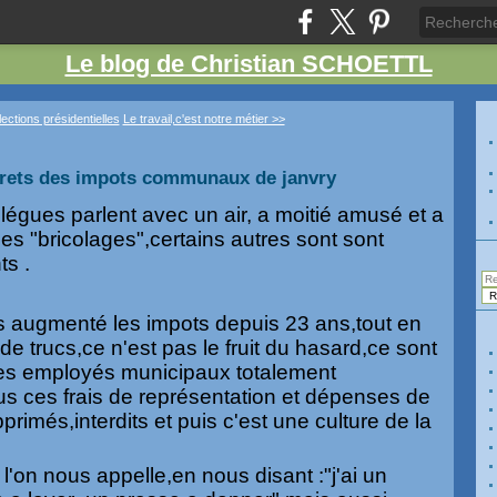
Le blog de Christian SCHOETTL
ections présidentielles
Le travail,c'est notre métier >>
rets des impots communaux de janvry
légues parlent avec un air, a moitié amusé et a
mes "bricolages",certains autres sont sont
ts .
s augmenté les impots depuis 23 ans,tout en
de trucs,ce n'est pas le fruit du hasard,ce sont
es employés municipaux totalement
s ces frais de représentation et dépenses de
rimés,interdits et puis c'est une culture de la
e l'on nous appelle,en nous disant :"j'ai un