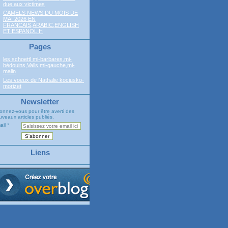
due aux victimes
CAMELS NEWS DU MOIS DE
MAI 2026 EN
FRANCAIS,ARABIC,ENGLISH
ET ESPANOL H
Pages
les schoettl mi-barbares,mi-
bédouins,Valls,mi-gauche,mi-
malin
Les voeux de Nathalie kociusko-
morizet
Newsletter
onnez-vous pour être averti des
veaux articles publiés.
ail
Liens