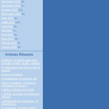
Décembre 2025
(9)
Novembre 2025
(7)
Octobre 2025
(11)
Septembre 2025
(8)
Août 2025
(6)
Juillet 2025
(10)
Juin 2025
(9)
Mai 2025
(7)
Avril 2025
(5)
Mars 2025
(8)
Février 2025
(7)
Janvier 2025
(4)
Articles Récents
CAMELS ' S NEWS juillet 2026
francais ,english ,arabic ,spanish
ici cela brule,le var entre enfer et
paradis
Le feu a Taradeau
Fontainebleau,la solidarité utile
Janvry equitation ,a nouveau
champions de france !
CAMELS NEWS JUIN 2026
L EPIDE ,un projet magnifique et
efficace
communauté de communes ,et
la lumière fut
La réactivité, première justice