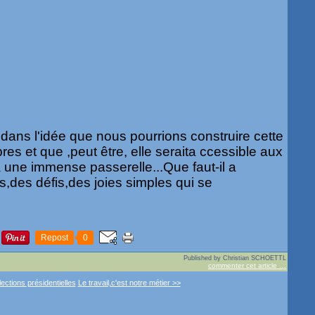
 dans l'idée que nous pourrions construire cette
es et que ,peut être, elle seraita ccessible aux
une immense passerelle...Que faut-il a
,des défis,des joies simples qui se
Repost
0
Published by Christian SCHOETTL
commenter cet article
…
ections présidentielles
Le travail,c'est notre métier >>