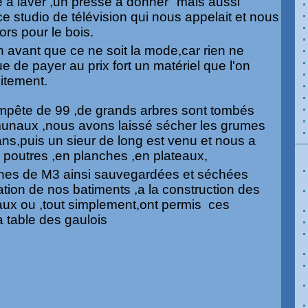
e a laver ,un presse a donner" mais aussi
e studio de télévision qui nous appelait et nous
rs pour le bois.
 avant que ce ne soit la mode,car rien ne
e de payer au prix fort un matériel que l'on
uitement.
empête de 99 ,de grands arbres sont tombés
unaux ,nous avons laissé sécher les grumes
ns,puis un sieur de long est venu et nous a
n poutres ,en planches ,en plateaux,
aines de M3 ainsi sauvegardées et séchées
ation de nos batiments ,a la construction des
aux ou ,tout simplement,ont permis ces
a table des gaulois