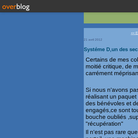
<< El
21 avril 2012
Systéme D,un des sec
Certains de mes col
moitié critique, de 
carrément méprisan
Si nous n'avons pa
réalisant un paquet 
des bénévoles et d
engagés,ce sont tou
bouche oubliés ,supp
"récupération"
Il n'est pas rare qu