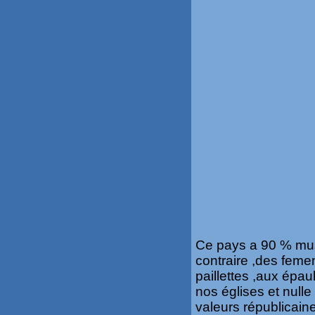
Ce pays a 90 % musu
contraire ,des fem
paillettes ,aux ép
nos églises et null
valeurs républicai