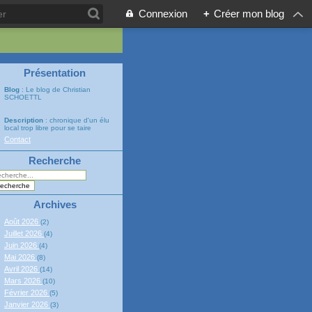
Connexion
+
Créer mon blog
Présentation
Blog
: Le blog de Christian
SCHOETTL
Description
: chronique d'un élu
local trop libre pour se taire
Contact
Recherche
Archives
Août 2026
(2)
Juillet 2026
(4)
Juin 2026
(4)
Mai 2026
(8)
Avril 2026
(14)
Mars 2026
(10)
Février 2026
(5)
Janvier 2026
(3)