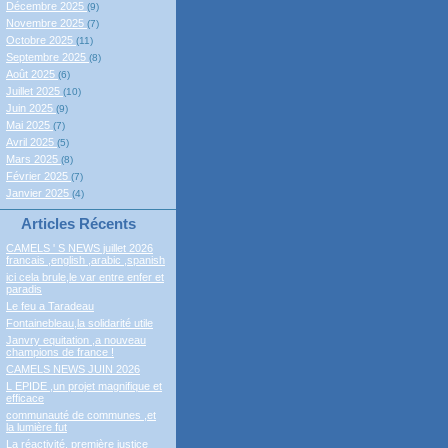
Décembre 2025
(9)
Novembre 2025
(7)
Octobre 2025
(11)
Septembre 2025
(8)
Août 2025
(6)
Juillet 2025
(10)
Juin 2025
(9)
Mai 2025
(7)
Avril 2025
(5)
Mars 2025
(8)
Février 2025
(7)
Janvier 2025
(4)
Articles Récents
CAMELS ' S NEWS juillet 2026
francais ,english ,arabic ,spanish
ici cela brule,le var entre enfer et
paradis
Le feu a Taradeau
Fontainebleau,la solidarité utile
Janvry equitation ,a nouveau
champions de france !
CAMELS NEWS JUIN 2026
L EPIDE ,un projet magnifique et
efficace
communauté de communes ,et
la lumière fut
La réactivité, première justice