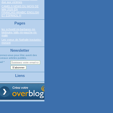
due aux victimes
CAMELS NEWS DU MOIS DE
MAI 2026 EN
FRANCAIS,ARABIC,ENGLISH
ET ESPANOL H
Pages
les schoettl mi-barbares,mi-
bédouins,Valls,mi-gauche,mi-
malin
Les voeux de Nathalie kociusko-
morizet
Newsletter
onnez-vous pour être averti des
veaux articles publiés.
ail
Liens