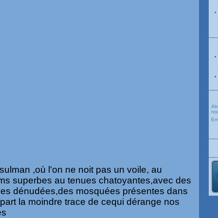
Ab
nou
Em
lman ,où l'on ne noit pas un voile, au
ems superbes au tenues chatoyantes,avec des
aules dénudées,des mosquées présentes dans
e part la moindre trace de cequi dérange nos
nes