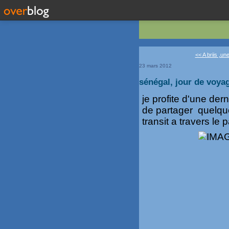
<< A briis ,une
23 mars 2012
sénégal, jour de voya
je profite d'une dern
de partager quelqu
transit a travers le 