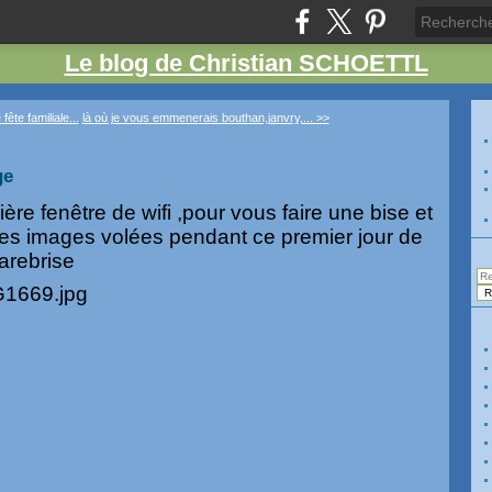
Le blog de Christian SCHOETTL
 fête familiale...
là où je vous emmenerais bouthan,janvry,... >>
ge
ière fenêtre de wifi ,pour vous faire une bise et
es images volées pendant ce premier jour de
parebrise