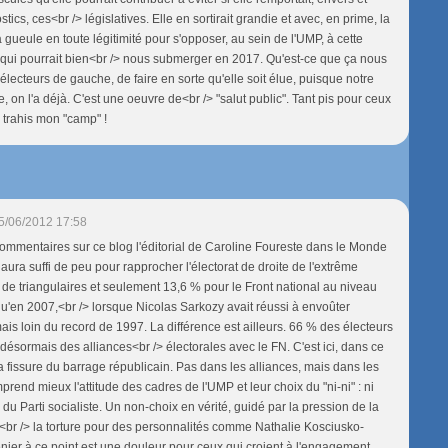
tics, ces<br /> législatives. Elle en sortirait grandie et avec, en prime, la
sa gueule en toute légitimité pour s'opposer, au sein de l'UMP, à cette
e qui pourrait bien<br /> nous submerger en 2017. Qu'est-ce que ça nous
 électeurs de gauche, de faire en sorte qu'elle soit élue, puisque notre
on l'a déjà. C'est une oeuvre de<br /> "salut public". Tant pis pour ceux
 trahis mon "camp" !
5/06/2012 17:58
ommentaires sur ce blog l'éditorial de Caroline Foureste dans le Monde
l aura suffi de peu pour rapprocher l'électorat de droite de l'extrême
e de triangulaires et seulement 13,6 % pour le Front national au niveau
 qu'en 2007,<br /> lorsque Nicolas Sarkozy avait réussi à envoûter
, mais loin du record de 1997. La différence est ailleurs. 66 % des électeurs
désormais des alliances<br /> électorales avec le FN. C'est ici, dans ce
la fissure du barrage républicain. Pas dans les alliances, mais dans les
prend mieux l'attitude des cadres de l'UMP et leur choix du "ni-ni" : ni
 du Parti socialiste. Un non-choix en vérité, guidé par la pression de la
à<br /> la torture pour des personnalités comme Nathalie Kosciusko-
enier à ce point est une douleur pour ceux qui croient à l'engagement,