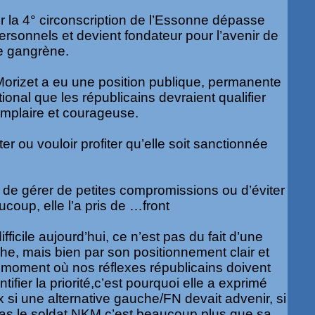
 la 4° circonscription de l’Essonne dépasse
ersonnels et devient fondateur pour l’avenir de
e gangrène.
orizet a eu une position publique, permanente
tional que les républicains devraient qualifier
emplaire et courageuse.
iter ou vouloir profiter qu’elle soit sanctionnée
, de gérer de petites compromissions ou d’éviter
coup, elle l’a pris de …front
ifficile aujourd’hui, ce n’est pas du fait d’une
e, mais bien par son positionnement clair et
un moment où nos réflexes républicains doivent
ifier la priorité,c’est pourquoi elle a exprimé
 si une alternative gauche/FN devait advenir, si
s le soldat NKM c’est beaucoup plus que sa