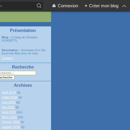
Connexion
+
Créer mon blog
Présentation
Blog
: Le blog de Christian
SCHOETTL
Description
: chronique d'un élu
local trop libre pour se taire
Contact
Recherche
Archives
Août 2026
(2)
Juillet 2026
(4)
Juin 2026
(4)
Mai 2026
(8)
Avril 2026
(14)
Mars 2026
(10)
Février 2026
(5)
Janvier 2026
(3)