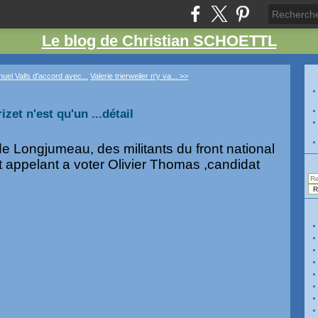
Le blog de Christian SCHOETTL
uel Valls d'accord avec...
Valerie trierweiler n'y va... >>
zet n'est qu'un ...détail
de Longjumeau, des militants du front national
ct appelant a voter Olivier Thomas ,candidat