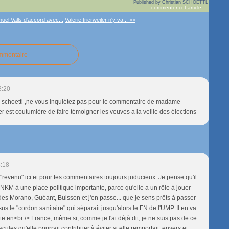
Published by Christian SCHOETTL
commenter cet article
…
uel Valls d'accord avec...
Valerie trierweiler n'y va... >>
ommentaire
8:20
 schoettl ,ne vous inquiétez pas pour le commentaire de madame
er est coutumière de faire témoigner les veuves a la veille des élections
:18
 "revenu" ici et pour tes commentaires toujours juducieux. Je pense qu'il
KM à une place politique importante, parce qu'elle a un rôle à jouer
es Morano, Guéant, Buisson et j'en passe... que je sens prêts à passer
s le "cordon sanitaire" qui séparait jusqu'alors le FN de l'UMP. Il en va
ite en<br /> France, même si, comme je l'ai déjà dit, je ne suis pas de ce
scules qu'elle pourrait contribuer à éviter si elle remportait, envers et