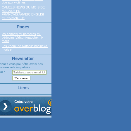
due aux victimes
CAMELS NEWS DU MOIS DE
MAI 2026 EN
FRANCAIS,ARABIC,ENGLISH
ET ESPANOL H
Pages
les schoettl mi-barbares,mi-
bédouins,Valls,mi-gauche,mi-
malin
Les voeux de Nathalie kociusko-
morizet
Newsletter
onnez-vous pour être averti des
veaux articles publiés.
ail
Liens