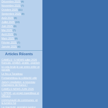
Décembre 2025
(9)
Novembre 2025
(7)
Octobre 2025
(11)
Septembre 2025
(8)
Août 2025
(6)
Juillet 2025
(10)
Juin 2025
(9)
Mai 2025
(7)
Avril 2025
(5)
Mars 2025
(8)
Février 2025
(7)
Janvier 2025
(4)
Articles Récents
CAMELS ' S NEWS juillet 2026
francais ,english ,arabic ,spanish
ici cela brule,le var entre enfer et
paradis
Le feu a Taradeau
Fontainebleau,la solidarité utile
Janvry equitation ,a nouveau
champions de france !
CAMELS NEWS JUIN 2026
L EPIDE ,un projet magnifique et
efficace
communauté de communes ,et
la lumière fut
La réactivité, première justice