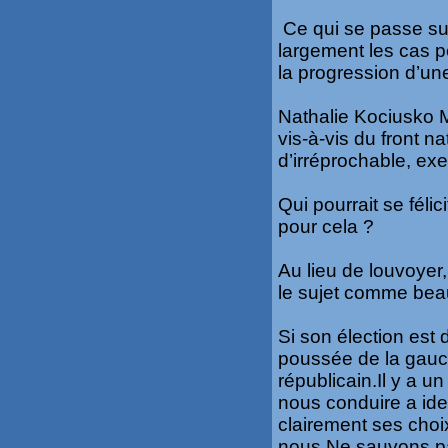
Ce qui se passe sur
largement les cas p
la progression d’un
Nathalie Kociusko M
vis-à-vis du front na
d’irréprochable, ex
Qui pourrait se félic
pour cela ?
Au lieu de louvoyer
le sujet comme beau
Si son élection est d
poussée de la gauch
républicain.Il y a 
nous conduire a ident
clairement ses choix
nous Ne sauvons pa