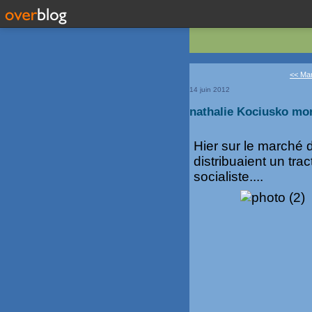
<< Man
14 juin 2012
nathalie Kociusko mori
Hier sur le marché 
distribuaient un tra
socialiste....