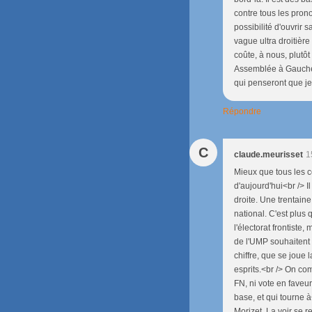
contre tous les pronos
possibilité d'ouvrir 
vague ultra droitièr
coûte, à nous, plutôt
Assemblée à Gauche, 
qui penseront que je
Répondre
C
claude.meurisset
1
Mieux que tous les c
d'aujourd'hui<br /> I
droite. Une trentain
national. C'est plus
l'électorat frontiste
de l'UMP souhaitent 
chiffre, que se joue 
esprits.<br /> On com
FN, ni vote en faveur
base, et qui tourne 
Morizet. La voir se r