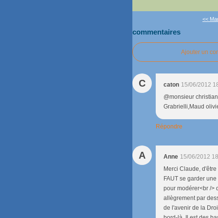
<< Man
commentaires
Ajouter un c
C
caton
15/06/2012 1
@monsieur christian
Grabrielli,Maud olivi
Répondre
A
Anne
15/06/2012 18
Merci Claude, d'être
FAUT se garder une N
pour modérer<br /> d
allègrement par dessu
de l'avenir de la Dro
bord-là. Il est des ba