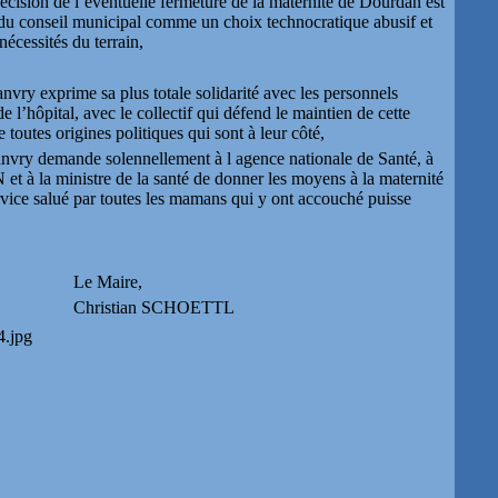
on de l’éventuelle fermeture de la maternité de Dourdan est
du conseil municipal comme un choix technocratique abusif et
écessités du terrain,
vry exprime sa plus totale solidarité avec les personnels
de l’hôpital, avec le collectif qui défend le maintien de cette
e toutes origines politiques qui sont à leur côté,
nvry demande solennellement à l agence nationale de Santé, à
et à la ministre de la santé de donner les moyens à la maternité
vice salué par toutes les mamans qui y ont accouché puisse
Le Maire,
Christian SCHOETTL