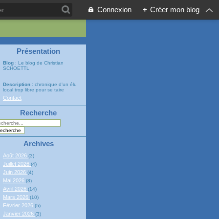
Connexion
+
Créer mon blog
Présentation
Blog
: Le blog de Christian
SCHOETTL
Description
: chronique d'un élu
local trop libre pour se taire
Contact
Recherche
Archives
Août 2026
(3)
Juillet 2026
(4)
Juin 2026
(4)
Mai 2026
(8)
Avril 2026
(14)
Mars 2026
(10)
Février 2026
(5)
Janvier 2026
(3)