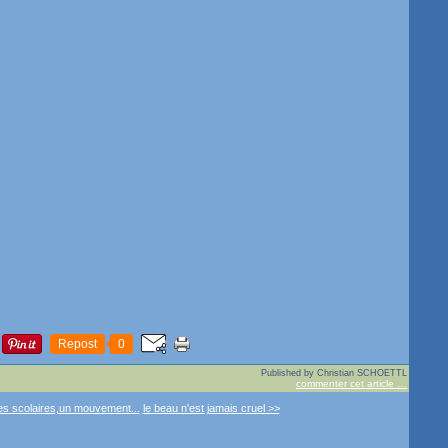
Repost
0
Published by Christian SCHOETTL
commenter cet article
…
s scolaires,un mouvement...
le beau n'est jamais cruel >>