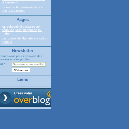
la lumière fut
La réactivité, première justice
due aux victimes
Pages
les schoettl mi-barbares,mi-
bédouins,Valls,mi-gauche,mi-
malin
Les voeux de Nathalie kociusko-
morizet
Newsletter
onnez-vous pour être averti des
veaux articles publiés.
ail
Liens