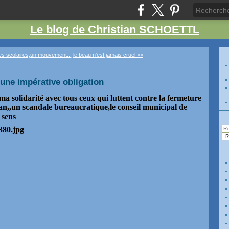
Le blog de Christian SCHOETTL
s scolaires,un mouvement...
le beau n'est jamais cruel >>
une impérative obligation
ma solidarité avec tous ceux qui luttent contre la fermeture
an,,un scandale bureaucratique,le conseil municipal de
e sens