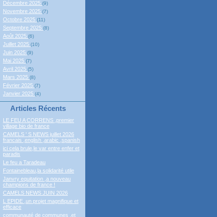
Décembre 2025
(9)
Novembre 2025
(7)
Octobre 2025
(11)
Septembre 2025
(8)
Août 2025
(6)
Juillet 2025
(10)
Juin 2025
(9)
Mai 2025
(7)
Avril 2025
(5)
Mars 2025
(8)
Février 2025
(7)
Janvier 2025
(4)
Articles Récents
LE FEU A CORRENS ,premier
village bio de france
CAMELS ' S NEWS juillet 2026
francais ,english ,arabic ,spanish
ici cela brule,le var entre enfer et
paradis
Le feu a Taradeau
Fontainebleau,la solidarité utile
Janvry equitation ,a nouveau
champions de france !
CAMELS NEWS JUIN 2026
L EPIDE ,un projet magnifique et
efficace
communauté de communes ,et