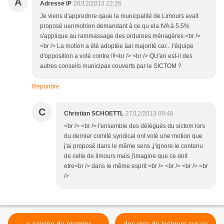
A
Adresse IP
26/12/2013 22:26
Je viens d'apprednre qaue la municpalité de Limours avait
proposé uenmotrion demandant à ce qu ela tVA à 5.5%
s'applique au rammassage des ordurees ménagères.<br />
<br /> La motion a été adoptée àal majorité car... l'équipe
d'opposition a voté contre !!!<br /> <br /> QU'en est-il des
autres conseils municipax couverts par le SICTOM ?
Répondre
C
Christian SCHOETTL
27/12/2013 09:48
<br /> <br /> l'ensemble des délégués du sictom lors
du dernier comité syndical ont voté une motion que
j'ai proposé dans le même sens ,j'ignore le contenu
de celle de limours mais j'imagine que ce doit
etre<br /> dans le même esprit <br /> <br /> <br /> <br
/>
< saisine du premier
des pics de lecteurs sur ce