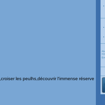
Ab
nou
Em
e,croiser les peulhs,découvrir l'immense réserve