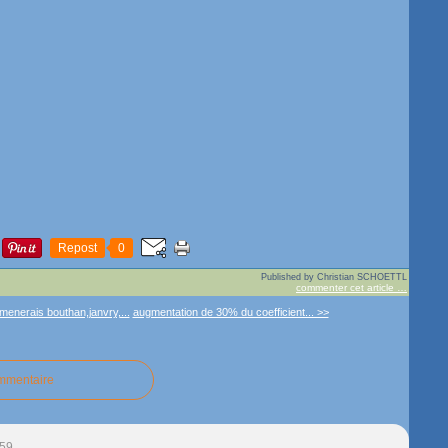
Repost
0
Published by Christian SCHOETTL
commenter cet article
…
menerais bouthan,janvry,...
augmentation de 30% du coefficient... >>
ommentaire
:59