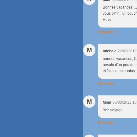
Bonnes vacances.....
vous offrir....un cou
Huet
Répondre
M
michele
22/03/2012
bonnes vacances, l'
besoin d'un peu de 
et faites des photos
Répondre
M
Mom
22/03/2012 16
Bon voyage
Répondre