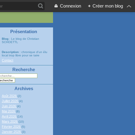
Connexion
+
Créer mon blog
Présentation
Blog
: Le blog de Christian
SCHOETTL
Description
: chronique d'un élu
local trop libre pour se taire
Contact
Recherche
Archives
Août 2026
(2)
Juillet 2026
(4)
Juin 2026
(4)
Mai 2026
(8)
Avril 2026
(14)
Mars 2026
(10)
Février 2026
(5)
Janvier 2026
(3)