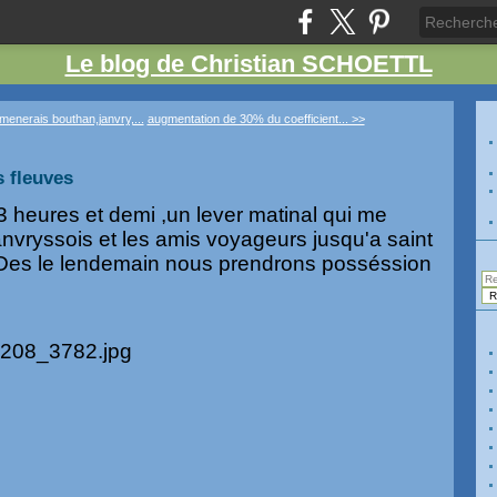
Le blog de Christian SCHOETTL
menerais bouthan,janvry,...
augmentation de 30% du coefficient... >>
s fleuves
 heures et demi ,un lever matinal qui me
anvryssois et les amis voyageurs jusqu'a saint
 Des le lendemain nous prendrons posséssion