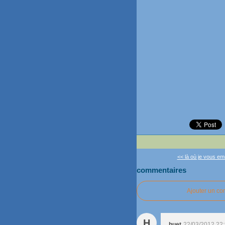
<< là où je vous em
commentaires
Ajouter un c
H
huet
22/03/2012 22