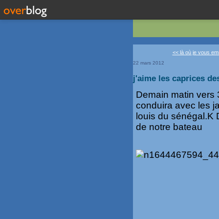
<< là où je vous em
22 mars 2012
j'aime les caprices de
Demain matin vers 3
conduira avec les j
louis du sénégal.K
de notre bateau