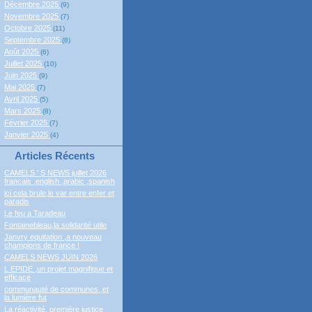
Décembre 2025
(9)
Novembre 2025
(7)
Octobre 2025
(11)
Septembre 2025
(8)
Août 2025
(6)
Juillet 2025
(10)
Juin 2025
(9)
Mai 2025
(7)
Avril 2025
(5)
Mars 2025
(8)
Février 2025
(7)
Janvier 2025
(4)
Articles Récents
CAMELS ' S NEWS juillet 2026
francais ,english ,arabic ,spanish
ici cela brule,le var entre enfer et
paradis
Le feu a Taradeau
Fontainebleau,la solidarité utile
Janvry equitation ,a nouveau
champions de france !
CAMELS NEWS JUIN 2026
L EPIDE ,un projet magnifique et
efficace
communauté de communes ,et
la lumière fut
La réactivité, première justice