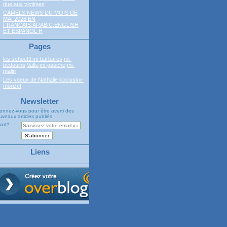
due aux victimes
CAMELS NEWS DU MOIS DE
MAI 2026 EN
FRANCAIS,ARABIC,ENGLISH
ET ESPANOL H
Pages
les schoettl mi-barbares,mi-
bédouins,Valls,mi-gauche,mi-
malin
Les voeux de Nathalie kociusko-
morizet
Newsletter
onnez-vous pour être averti des
veaux articles publiés.
ail
Liens