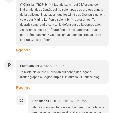
@Christian 7h27<br /> Il faut du sang neuf à l'Assemblée
Nationale, des députés qui ne soient pas des professionnels
de la politique. Il faut aussi que les 18 % des électeurs qui ont
voté pour Marine Le Pen y soient<br /> représentés. Tu
devrais comprendre cela toi le défenseur de la démocratie.
J'ajouterais encore qu'à une époque les parachutés étaient
des libérateurs.<br /> Cela dit, bravo pour ton combat de ce
jour au Conseil général.
Répondre
P
Plumeauvent
30/05/2012 01:35
Je m'étouffe de rire ! Christian qui donne des leçons
d'orthographe à Brigitte Dupin ! On aura tout lu sur ce blog.
Répondre
C
Christian SCHOETTL
30/05/2012 07:27
<br /> <br /> c'est toujours un bonheur que de te faire
rire,moi je ne tombe pas du ciel et surtout je ne me