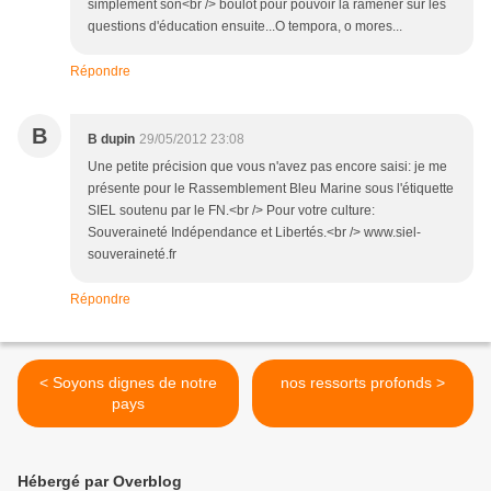
simplement son<br /> boulot pour pouvoir la ramener sur les
questions d'éducation ensuite...O tempora, o mores...
Répondre
B
B dupin
29/05/2012 23:08
Une petite précision que vous n'avez pas encore saisi: je me
présente pour le Rassemblement Bleu Marine sous l'étiquette
SIEL soutenu par le FN.<br /> Pour votre culture:
Souveraineté Indépendance et Libertés.<br /> www.siel-
souveraineté.fr
Répondre
< Soyons dignes de notre
nos ressorts profonds >
pays
Hébergé par Overblog