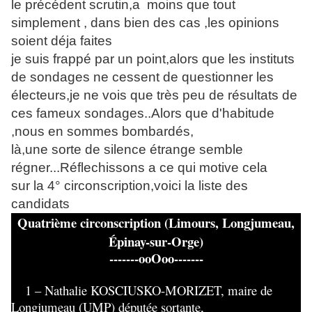
le précédent scrutin,a moins que tout
simplement , dans bien des cas ,les opinions
soient déja faites
je suis frappé par un point,alors que les instituts
de sondages ne cessent de questionner les
électeurs,je ne vois que très peu de résultats de
ces fameux sondages..Alors que d'habitude
,nous en sommes bombardés,
là,une sorte de silence étrange semble
régner...Réflechissons a ce qui motive cela
sur la 4° circonscription,voici la liste des
candidats
Quatrième circonscription (Limours, Longjumeau,
Épinay-sur-Orge)
-------ooOoo-------
1 – Nathalie KOSCIUSKO-MORIZET, maire de
Longjumeau (UMP) députée sortante,