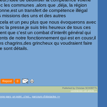
 les communes ,alors que ,déja, la région
ionne,est un transfert de compétence illégal
es missions des uns et des autres
t cela et un peu plus que nous évoquerons avec
ec la presse,je suis très heureux de tous ces
nt que c'est un combat d'interêt général qui
ts de notre fonctionnement qui est en cousr,il
es chagrins,des grincheux qu voudraient faire
ce sont détails.
Repost
0
Published by Christian SCHOETTL
commenter cet article
…
expo garo ,un point ..c'est...
parcours d'obstacles >>