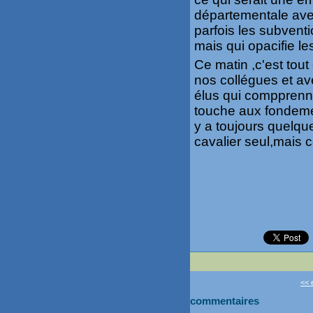
départementale avec
parfois les subvent
mais qui opacifie l
Ce matin ,c'est tou
nos collégues et av
élus qui compprenne
touche aux fondemen
y a toujours quelqu
cavalier seul,mais 
<< 
commentaires