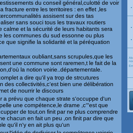
nvestissements du conseil général,culotté de voir
 fracture entre les territoires : en effet ,les
tercommunalités assisent sur des tas
éaliser sans souci tous les travaux routiers
le calme et la sécurité de leurs habitants sera
ue les communes du sud essonne ou plus
e que signifie la solidarité et la péréquation
artementaux oubliant,sans scrupules,que les
Ab
nou
ersent une commune sont raremen,t le fait de la
Em
,d'où la notion voirie..départementale.
omplet a dire qu'il ya trop de strcutures
des collectivités,c'est bien une délibération
met de nourrir le discours
eur a prévu que chaque strate s'occuppe d'un
ppelle une compétence,le drame ,c'"est que
cupper de tout,on finit par ne plus comprendre
me chacun en fait un peu ,on finit par dire que
le qu'il n'y en ait plus qu'un
reur,l'idée de dediviser la compétence voierie