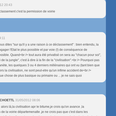
12 20:43
classement c'est la permission de voirie
9:11
us dites "sur qu'il y a une raison à ce déclassement" : bien entendu, la
ngager l'Etat le plus possible et par voie (!) de conséquence de
possible. Quand<br /> tout aura été privatisé on sera au "chacun pour soi",
i de la jungle", c'est à dire à la fin de la "civilisation".<br /> Pourquoi pas
lanète, les quelques 3 ou 4 derniers millénaires qui ont vu (tant bien que
rs la civilisation, ne sont peut-etre qu'un infime accident de<br />
e chose de plus basique ou primaire ou ... je ne sais quoi
 SCHOETTL
31/05/2012 08:06
> alors là,la civilisation apr le bitume,je crois qu'on avance ,la
n de la voirie départemenatle ,je ne crois pas que c'est dans les