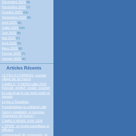
Décembre 2025
(9)
Novembre 2025
(7)
Octobre 2025
(11)
Septembre 2025
(8)
Août 2025
(6)
Juillet 2025
(10)
Juin 2025
(9)
Mai 2025
(7)
Avril 2025
(5)
Mars 2025
(8)
Février 2025
(7)
Janvier 2025
(4)
Articles Récents
LE FEU A CORRENS ,premier
village bio de france
CAMELS ' S NEWS juillet 2026
francais ,english ,arabic ,spanish
ici cela brule,le var entre enfer et
paradis
Le feu a Taradeau
Fontainebleau,la solidarité utile
Janvry equitation ,a nouveau
champions de france !
CAMELS NEWS JUIN 2026
L EPIDE ,un projet magnifique et
efficace
communauté de communes ,et