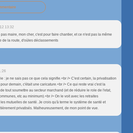
ommentaire
12 13:32
 pas maire, mon cher, c'est pour faire chantier, et ce n'est pas la même
e de la route, d'oùles déclassements
1:26
e : je ne sais pas ce que cela signifie.<br /> C'est certain, la privatisation
 pour demain, c'était une caricature.<br /> Ce qui reste vrai c'est la
de tout soumettre au secteur marchand (et de réduire le role de l'etat,
mmunes, etc au minimum).<br /> On le voit avec les retraites
es mutuelles de santé. Je crois qu'à terme le système de santé et
ntièrement privatisés. Malheureusement, de mon point de vue.