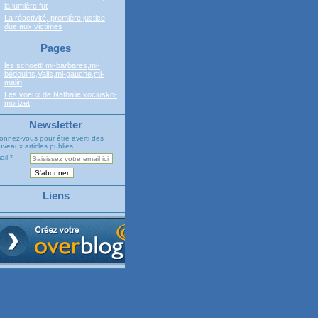
la lumière fut
La réactivité, première justice
due aux victimes
Pages
les schoettl mi-barbares,mi-
bédouins,Valls,mi-gauche,mi-
malin
Les voeux de Nathalie kociusko-
morizet
Newsletter
onnez-vous pour être averti des
veaux articles publiés.
ail
Liens