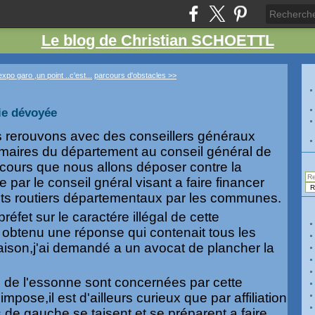
Le blog de Christian SCHOETTL
expo garo ,un point ..c'est...
parcours d'obstacles >>
rie dévoyée
 rerouvons avec des conseillers généraux
 maires du département au conseil général de
ecours que nous allons déposer contre la
 par le conseil gnéral visant a faire financer
ets routiers départementaux par les communes.
préfet sur le caractére illégal de cette
r obtenu une réponse qui contenait tous les
raison,j'ai demandé a un avocat de plancher la
e l'essonne sont concernées par cette
mpose,il est d'ailleurs curieux que par affiliation
 de gauche se taisent et se préparent a faire