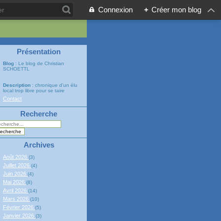
Connexion
+
Créer mon blog
Présentation
Blog
: Le blog de Christian
SCHOETTL
Description
: chronique d'un élu
local trop libre pour se taire
Contact
Recherche
Archives
Août 2026
(3)
Juillet 2026
(4)
Juin 2026
(4)
Mai 2026
(8)
Avril 2026
(14)
Mars 2026
(10)
Février 2026
(5)
Janvier 2026
(3)