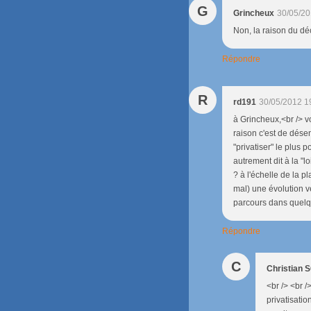
G
Grincheux
30/05/20
Non, la raison du dé
Répondre
R
rd191
30/05/2012 1
à Grincheux,<br /> vo
raison c'est de dése
"privatiser" le plus 
autrement dit à la "lo
? à l'échelle de la p
mal) une évolution ve
parcours dans quelqu
Répondre
C
Christian
<br /> <br /
privatisatio