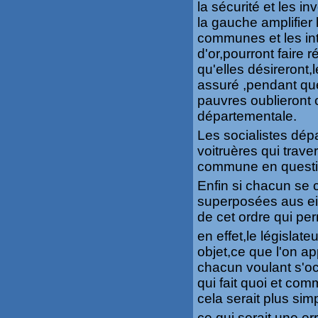
la sécurité et les i
la gauche amplifier la
communes et les in
d'or,pourront faire r
qu'elles désireront,
assuré ,pendant q
pauvres oublieront c
départementale.
Les socialistes dép
voitruères qui trav
commune en question
Enfin si chacun se c
superposées aus ein 
de cet ordre qui per
en effet,le législat
objet,ce que l'on a
chacun voulant s'oc
qui fait quoi et com
cela serait plus simp
ce qui serait une er