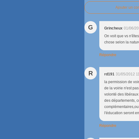
Ajouter un c
G
Grincheux
01/06/20
On voit que vs n'êtes
chose selon la natur
Répondre
R
rd191
31/05/2012 1
la permission de voiri
de la voirie n'est pas
volonté des libéraux 
des départements, co
complémentaires,ou l
l'éducation seront e
Répondre