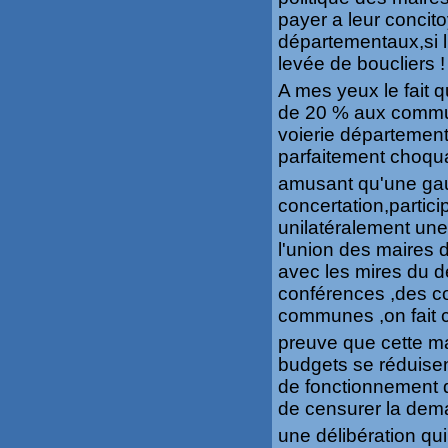
payer a leur concit
départementaux,si l
levée de boucliers !
A mes yeux le fait 
de 20 % aux commune
voierie département
parfaitement choqua
amusant qu'une gau
concertation,partici
unilatéralement un
l'union des maires 
avec les mires du dé
conférences ,des co
communes ,on fait c
preuve que cette ma
budgets se réduise
de fonctionnement q
de censurer la de
une délibération qu