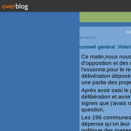
<< 
30 mai 2012
conseil général :Voie
Ce matin,nous nous
d'opposition et des
l'essonne,pour le r
délivération déposée
une partie des proj
Après avoir saisi le 
délibération et avoi
signes que j'avais 
question,
Les 196 communes d
dépense qu'on leur i
politique des maires