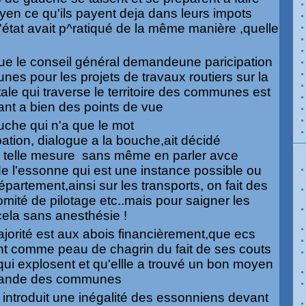
oyen ce qu'ils payent deja dans leurs impots
'état avait p^ratiqué de la même manière ,quelle
que le conseil général demandeune paricipation
s pour les projets de travaux routiers sur la
ale qui traverse le territoire des communes est
nt a bien des points de vue
che qui n'a que le mot
pation, dialogue a la bouche,ait décidé
e telle mesure sans même en parler avce
de l'essonne qui est une instance possible ou
partement,ainsi sur les transports, on fait des
mité de pilotage etc..mais pour saigner les
ela sans anesthésie !
jorité est aux abois financièrement,que ecs
nt comme peau de chagrin du fait de ses couts
ui explosent et qu'ellle a trouvé un bon moyen
mande des communes
i introduit une inégalité des essonniens devant