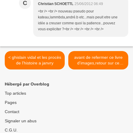
C
Christian SCHOETTL
25/06/2012 06:49
<br /> <br /> nouveau pseudo pour
kateau,lammbda,andré.b etc...mais peuit etre une
idée a creuser comme quoi la patience...pouvez
vous expliciter ?<br /> <br /> <br /> <br />
< ghislain vidal et les procès
avant de refermer ce livre
de l'histoire a janvry
d'images,retour sur ce
deuxiéme dimanche des
législatives >
Hébergé par Overblog
Top articles
Pages
Contact
Signaler un abus
C.G.U.