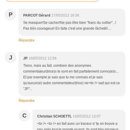
P
PARCOT Gérard
17/05/2012 16:36
Se masquer!Se cacher!Ne pas être bien "franc du collier"...!
Pas très courageux! En faite c'est une grande lâcheté!....
Répondre
J
JP
16/05/2012 12:56
Tiens, mais au fait, combien des anonymes
commentateur(trice)s te sont en fait parfaitement connu(e)s...
Et par exemple je sais que tu me connais et je sais
qu'aucun(e) autre commentateur(trice) ne<br /> sait qui est ce
"JP"...
Répondre
C
Christian SCHOETTL
16/05/2012 13:07
<br /> <br /> en fait avec un traceur d 'Ip on trouve a
peu près tout le monde,quand ils sont très injurieux