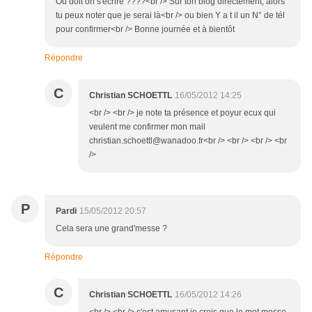
Où doit on s'écrire ????<br /> Sur ton blog directement, alors
tu peux noter que je serai là<br /> ou bien Y a t il un N° de tél
pour confirmer<br /> Bonne journée et à bientôt
Répondre
C
Christian SCHOETTL
16/05/2012 14:25
<br /> <br /> je note ta présence et poyur ecux qui
veulent me confirmer mon mail
christian.schoettl@wanadoo.fr<br /> <br /> <br /> <br
/>
P
Pardi
15/05/2012 20:57
Cela sera une grand'messe ?
Répondre
C
Christian SCHOETTL
16/05/2012 14:26