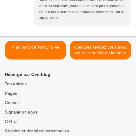
<br /> <br /> c'est amusant je crois que le mot messe
vient du mot table ,mais elle ne sera pas sigrande a
ce jour nous serons une grande dizaine<br /> <br />
<br /> <br />
< au parc de soucy,la vie
quelques rendez vous avec
vous ; la soirée du levant >
Hébergé par Overblog
Top articles
Pages
Contact
Signaler un abus
C.G.U.
Cookies et données personnelles