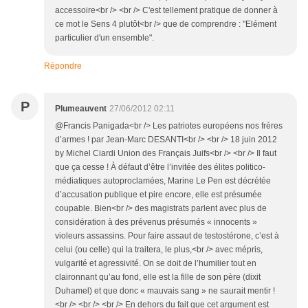
accessoire<br /> <br /> C'est tellement pratique de donner à
ce mot le Sens 4 plutôt<br /> que de comprendre : "Elément
particulier d'un ensemble".
Répondre
P
Plumeauvent
27/06/2012 02:11
@Francis Panigada<br /> Les patriotes européens nos frères
d’armes ! par Jean-Marc DESANTI<br /> <br /> 18 juin 2012
by Michel Ciardi Union des Français Juifs<br /> <br /> Il faut
que ça cesse ! À défaut d’être l’invitée des élites politico-
médiatiques autoproclamées, Marine Le Pen est décrétée
d’accusation publique et pire encore, elle est présumée
coupable. Bien<br /> des magistrats parlent avec plus de
considération à des prévenus présumés « innocents »
violeurs assassins. Pour faire assaut de testostérone, c’est à
celui (ou celle) qui la traitera, le plus,<br /> avec mépris,
vulgarité et agressivité. On se doit de l’humilier tout en
claironnant qu’au fond, elle est la fille de son père (dixit
Duhamel) et que donc « mauvais sang » ne saurait mentir !
<br /> <br /> <br /> En dehors du fait que cet argument est