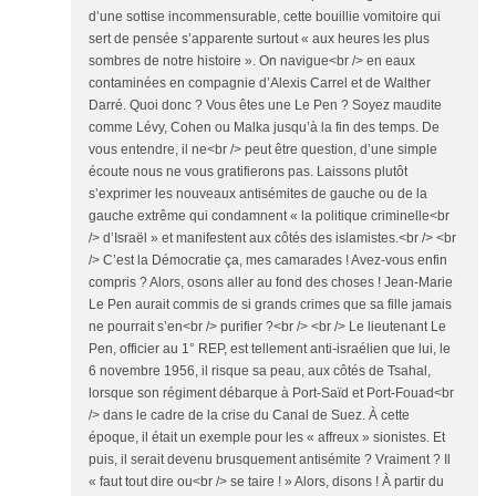
d’une sottise incommensurable, cette bouillie vomitoire qui
sert de pensée s’apparente surtout « aux heures les plus
sombres de notre histoire ». On navigue<br /> en eaux
contaminées en compagnie d’Alexis Carrel et de Walther
Darré. Quoi donc ? Vous êtes une Le Pen ? Soyez maudite
comme Lévy, Cohen ou Malka jusqu’à la fin des temps. De
vous entendre, il ne<br /> peut être question, d’une simple
écoute nous ne vous gratifierons pas. Laissons plutôt
s’exprimer les nouveaux antisémites de gauche ou de la
gauche extrême qui condamnent « la politique criminelle<br
/> d’Israël » et manifestent aux côtés des islamistes.<br /> <br
/> C’est la Démocratie ça, mes camarades ! Avez-vous enfin
compris ? Alors, osons aller au fond des choses ! Jean-Marie
Le Pen aurait commis de si grands crimes que sa fille jamais
ne pourrait s’en<br /> purifier ?<br /> <br /> Le lieutenant Le
Pen, officier au 1° REP, est tellement anti-israélien que lui, le
6 novembre 1956, il risque sa peau, aux côtés de Tsahal,
lorsque son régiment débarque à Port-Saïd et Port-Fouad<br
/> dans le cadre de la crise du Canal de Suez. À cette
époque, il était un exemple pour les « affreux » sionistes. Et
puis, il serait devenu brusquement antisémite ? Vraiment ? Il
« faut tout dire ou<br /> se taire ! » Alors, disons ! À partir du