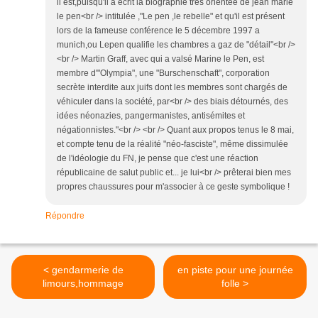
il est,puisqu'il a écrit la biographie très orientée de jean marie
le pen<br /> intitulée ,"Le pen ,le rebelle" et qu'il est présent
lors de la fameuse conférence le 5 décembre 1997 a
munich,ou Lepen qualifie les chambres a gaz de "détail"<br />
<br /> Martin Graff, avec qui a valsé Marine le Pen, est
membre d'"Olympia", une "Burschenschaft", corporation
secrète interdite aux juifs dont les membres sont chargés de
véhiculer dans la société, par<br /> des biais détournés, des
idées néonazies, pangermanistes, antisémites et
négationnistes."<br /> <br /> Quant aux propos tenus le 8 mai,
et compte tenu de la réalité "néo-fasciste", même dissimulée
de l'idéologie du FN, je pense que c'est une réaction
républicaine de salut public et... je lui<br /> prêterai bien mes
propres chaussures pour m'associer à ce geste symbolique !
Répondre
< gendarmerie de
en piste pour une journée
limours,hommage
folle >