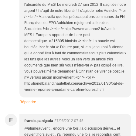
l'absurdité du MES! Le mercredi 27 juin 2012. Il s'agit de notre
argent ! Il s'agit de notre liberté ! Il s'agit de notre Autriche !"<br
/> <br /> Mais voilà que les préoccupations communes du FN
Français et du FPÖ Autrichien rejoignent celles des
Socialistes !<br /> <br /> http://www.marianne2.fr/Avec-le-
MES-l-Europe-s-approche-de-l-ere-post-
democratique_a215805.html<br /> <br /> La boucle est
bouclée !<br /> <br /> D'autre part, si le sujet du bal à Vienne
qui a donné lieu à tant de commentaires tous plus calomnieux
les uns que les autres, voici un lien vers un article très
documenté que bien sûr vous n'êtes<br /> pas obligé de lire.
Vous pouvez même demander à Christian de virer ce post, je
n'y verrais aucun inconvénient.<br /> <br />
http://lionelbaland.hautetfort.com/archive/2012/01/30/bal-de-
vienne-reponse-a-madame-caroline-fourest.html
Répondre
F
francis.panigada
27/06/2012 07:45
@plumeauvent... encore une fois, la discussion dérive... et
devient hors sujet... j'ai répondu une fois, je répondrai cent