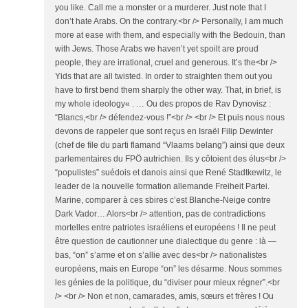
you like. Call me a monster or a murderer. Just note that I
don’t hate Arabs. On the contrary.<br /> Personally, I am much
more at ease with them, and especially with the Bedouin, than
with Jews. Those Arabs we haven’t yet spoilt are proud
people, they are irrational, cruel and generous. It’s the<br />
Yids that are all twisted. In order to straighten them out you
have to first bend them sharply the other way. That, in brief, is
my whole ideology« . … Ou des propos de Rav Dynovisz :
“Blancs,<br /> défendez-vous !”<br /> <br /> Et puis nous nous
devons de rappeler que sont reçus en Israël Filip Dewinter
(chef de file du parti flamand “Vlaams belang”) ainsi que deux
parlementaires du FPÖ autrichien. Ils y côtoient des élus<br />
“populistes” suédois et danois ainsi que René Stadtkewitz, le
leader de la nouvelle formation allemande Freiheit Partei.
Marine, comparer à ces sbires c’est Blanche-Neige contre
Dark Vador… Alors<br /> attention, pas de contradictions
mortelles entre patriotes israéliens et européens ! Il ne peut
être question de cautionner une dialectique du genre : là —
bas, “on” s’arme et on s’allie avec des<br /> nationalistes
européens, mais en Europe “on” les désarme. Nous sommes
les génies de la politique, du “diviser pour mieux régner”.<br
/> <br /> Non et non, camarades, amis, sœurs et frères ! Ou