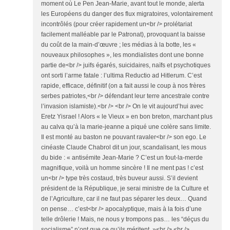
moment où Le Pen Jean-Marie, avant tout le monde, alerta
les Européens du danger des flux migratoires, volontairement
incontrôlés (pour créer rapidement un<br /> prolétariat
facilement malléable par le Patronat), provoquant la baisse
du coût de la main-d’œuvre ; les médias à la botte, les «
nouveaux philosophes », les mondialistes dont une bonne
partie de<br /> juifs égarés, suicidaires, naïfs et psychotiques
ont sorti l’arme fatale : l’ultima Reductio ad Hitlerum. C’est
rapide, efficace, définitif (on a fait aussi le coup à nos frères
serbes patriotes,<br /> défendant leur terre ancestrale contre
l’invasion islamiste).<br /> <br /> On le vit aujourd’hui avec
Eretz Yisrael ! Alors « le Vieux » en bon breton, marchant plus
au calva qu’à la marie-jeanne a piqué une colère sans limite.
Il est monté au baston ne pouvant ravaler<br /> son ego. Le
cinéaste Claude Chabrol dit un jour, scandalisant, les mous
du bide : « antisémite Jean-Marie ? C’est un fout-la-merde
magnifique, voilà un homme sincère ! Il ne ment pas ! c’est
un<br /> type très costaud, très buveur aussi. S’il devient
président de la République, je serai ministre de la Culture et
de l’Agriculture, car il ne faut pas séparer les deux… Quand
on pense… c’est<br /> apocalyptique, mais à la fois d’une
telle drôlerie ! Mais, ne nous y trompons pas… les “déçus du
socialisme” n’ont que ce qu’ils méritent. »<br /> <br />