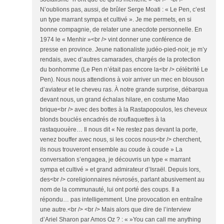
N’oublions pas, aussi, de brûler Serge Moati : « Le Pen, c’est
un type marrant sympa et cultivé ». Je me permets, en si
bonne compagnie, de relater une anecdote personnelle. En
1974 le « Menhir »<br /> vint donner une conférence de
presse en province. Jeune nationaliste judéo-pied-noir, je m’y
rendais, avec d’autres camarades, chargés de la protection
du bonhomme (Le Pen n’était pas encore la<br /> célébrité Le
Pen). Nous nous attendions à voir arriver un mec en blouson
d’aviateur et le cheveu ras. À notre grande surprise, débarqua
devant nous, un grand échalas hilare, en costume Mao
brique<br /> avec des bottes à la Rastapopoulos, les cheveux
blonds bouclés encadrés de rouflaquettes à la
rastaquouère… Il nous dit « Ne restez pas devant la porte,
venez bouffer avec nous, si les cocos nous<br /> cherchent,
ils nous trouveront ensemble au coude à coude » La
conversation s’engagea, je découvris un type « marrant
sympa et cultivé » et grand admirateur d’Israël. Depuis lors,
des<br /> coreligionnaires névrosés, parlant abusivement au
nom de la communauté, lui ont porté des coups. Il a
répondu… pas intelligemment. Une provocation en entraîne
une autre.<br /> <br /> Mais alors que dire de l’interview
d’Ariel Sharon par Amos Oz ? : « »You can call me anything