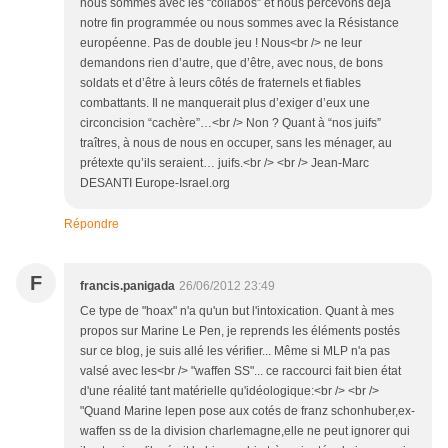
nous sommes avec les “collabos” et nous percevons déjà
notre fin programmée ou nous sommes avec la Résistance
européenne. Pas de double jeu ! Nous<br /> ne leur
demandons rien d’autre, que d’être, avec nous, de bons
soldats et d’être à leurs côtés de fraternels et fiables
combattants. Il ne manquerait plus d’exiger d’eux une
circoncision “cachère”…<br /> Non ? Quant à “nos juifs”
traîtres, à nous de nous en occuper, sans les ménager, au
prétexte qu’ils seraient… juifs.<br /> <br /> Jean-Marc
DESANTI Europe-Israel.org
Répondre
F
francis.panigada
26/06/2012 23:49
Ce type de "hoax" n'a qu'un but l'intoxication. Quant à mes
propos sur Marine Le Pen, je reprends les éléments postés
sur ce blog, je suis allé les vérifier... Même si MLP n'a pas
valsé avec les<br /> "waffen SS"... ce raccourci fait bien état
d'une réalité tant matérielle qu'idéologique:<br /> <br />
"Quand Marine lepen pose aux cotés de franz schonhuber,ex-
waffen ss de la division charlemagne,elle ne peut ignorer qui