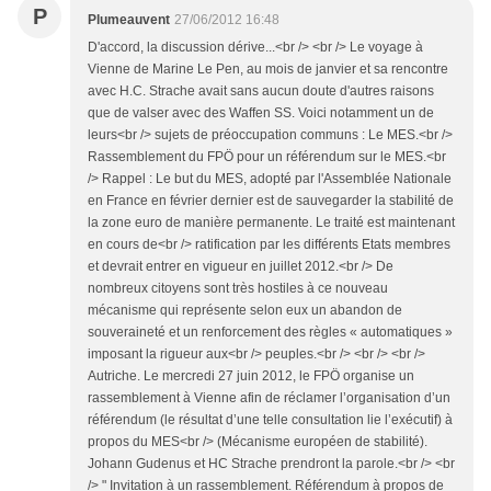
P
Plumeauvent
27/06/2012 16:48
D'accord, la discussion dérive...<br /> <br /> Le voyage à
Vienne de Marine Le Pen, au mois de janvier et sa rencontre
avec H.C. Strache avait sans aucun doute d'autres raisons
que de valser avec des Waffen SS. Voici notamment un de
leurs<br /> sujets de préoccupation communs : Le MES.<br />
Rassemblement du FPÖ pour un référendum sur le MES.<br
/> Rappel : Le but du MES, adopté par l'Assemblée Nationale
en France en février dernier est de sauvegarder la stabilité de
la zone euro de manière permanente. Le traité est maintenant
en cours de<br /> ratification par les différents Etats membres
et devrait entrer en vigueur en juillet 2012.<br /> De
nombreux citoyens sont très hostiles à ce nouveau
mécanisme qui représente selon eux un abandon de
souveraineté et un renforcement des règles « automatiques »
imposant la rigueur aux<br /> peuples.<br /> <br /> <br />
Autriche. Le mercredi 27 juin 2012, le FPÖ organise un
rassemblement à Vienne afin de réclamer l’organisation d’un
référendum (le résultat d’une telle consultation lie l’exécutif) à
propos du MES<br /> (Mécanisme européen de stabilité).
Johann Gudenus et HC Strache prendront la parole.<br /> <br
/> " Invitation à un rassemblement. Référendum à propos de