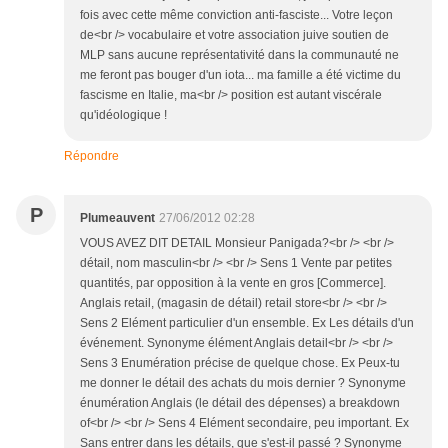
fois avec cette même conviction anti-fasciste... Votre leçon
de<br /> vocabulaire et votre association juive soutien de
MLP sans aucune représentativité dans la communauté ne
me feront pas bouger d'un iota... ma famille a été victime du
fascisme en Italie, ma<br /> position est autant viscérale
qu'idéologique !
Répondre
P
Plumeauvent
27/06/2012 02:28
VOUS AVEZ DIT DETAIL Monsieur Panigada?<br /> <br />
détail, nom masculin<br /> <br /> Sens 1 Vente par petites
quantités, par opposition à la vente en gros [Commerce].
Anglais retail, (magasin de détail) retail store<br /> <br />
Sens 2 Elément particulier d'un ensemble. Ex Les détails d'un
événement. Synonyme élément Anglais detail<br /> <br />
Sens 3 Enumération précise de quelque chose. Ex Peux-tu
me donner le détail des achats du mois dernier ? Synonyme
énumération Anglais (le détail des dépenses) a breakdown
of<br /> <br /> Sens 4 Elément secondaire, peu important. Ex
Sans entrer dans les détails, que s'est-il passé ? Synonyme