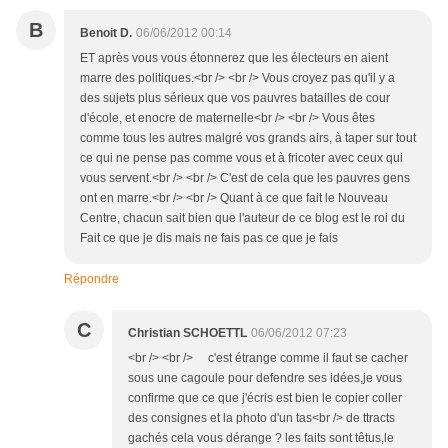
B
Benoit D.
06/06/2012 00:14
ET après vous vous étonnerez que les électeurs en aient
marre des politiques.<br /> <br /> Vous croyez pas qu'il y a
des sujets plus sérieux que vos pauvres batailles de cour
d'école, et enocre de maternelle<br /> <br /> Vous êtes
comme tous les autres malgré vos grands airs, à taper sur tout
ce qui ne pense pas comme vous et à fricoter avec ceux qui
vous servent.<br /> <br /> C'est de cela que les pauvres gens
ont en marre.<br /> <br /> Quant à ce que fait le Nouveau
Centre, chacun sait bien que l'auteur de ce blog est le roi du
Fait ce que je dis mais ne fais pas ce que je fais
Répondre
C
Christian SCHOETTL
06/06/2012 07:23
<br /> <br /> c'est étrange comme il faut se cacher
sous une cagoule pour defendre ses idées,je vous
confirme que ce que j'écris est bien le copier coller
des consignes et la photo d'un tas<br /> de ttracts
gachés cela vous dérange ? les faits sont têtus,le