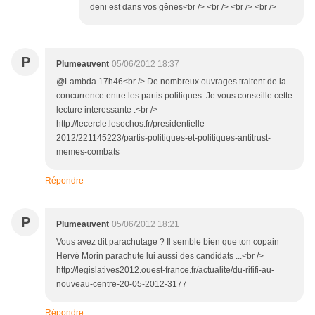
deni est dans vos gênes<br /> <br /> <br /> <br />
P
Plumeauvent
05/06/2012 18:37
@Lambda 17h46<br /> De nombreux ouvrages traitent de la
concurrence entre les partis politiques. Je vous conseille cette
lecture interessante :<br />
http://lecercle.lesechos.fr/presidentielle-
2012/221145223/partis-politiques-et-politiques-antitrust-
memes-combats
Répondre
P
Plumeauvent
05/06/2012 18:21
Vous avez dit parachutage ? Il semble bien que ton copain
Hervé Morin parachute lui aussi des candidats ...<br />
http://legislatives2012.ouest-france.fr/actualite/du-rififi-au-
nouveau-centre-20-05-2012-3177
Répondre