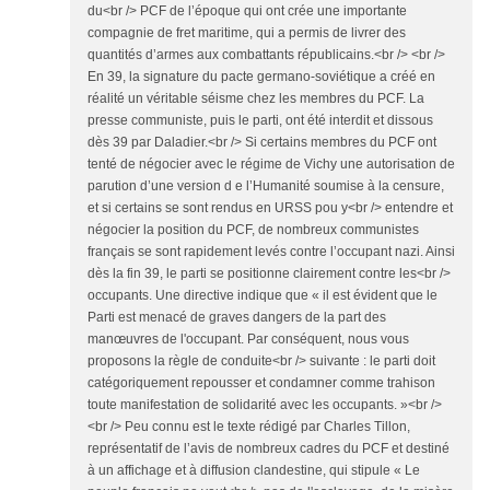
du<br /> PCF de l’époque qui ont crée une importante
compagnie de fret maritime, qui a permis de livrer des
quantités d’armes aux combattants républicains.<br /> <br />
En 39, la signature du pacte germano-soviétique a créé en
réalité un véritable séisme chez les membres du PCF. La
presse communiste, puis le parti, ont été interdit et dissous
dès 39 par Daladier.<br /> Si certains membres du PCF ont
tenté de négocier avec le régime de Vichy une autorisation de
parution d’une version d e l’Humanité soumise à la censure,
et si certains se sont rendus en URSS pou y<br /> entendre et
négocier la position du PCF, de nombreux communistes
français se sont rapidement levés contre l’occupant nazi. Ainsi
dès la fin 39, le parti se positionne clairement contre les<br />
occupants. Une directive indique que « il est évident que le
Parti est menacé de graves dangers de la part des
manœuvres de l'occupant. Par conséquent, nous vous
proposons la règle de conduite<br /> suivante : le parti doit
catégoriquement repousser et condamner comme trahison
toute manifestation de solidarité avec les occupants. »<br />
<br /> Peu connu est le texte rédigé par Charles Tillon,
représentatif de l’avis de nombreux cadres du PCF et destiné
à un affichage et à diffusion clandestine, qui stipule « Le