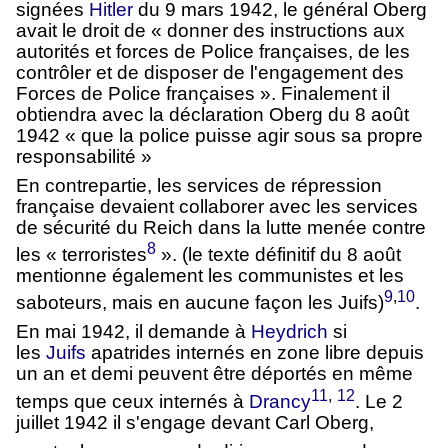
signées
Hitler
du 9 mars 1942, le général Oberg
avait le droit de « donner des instructions aux
autorités et forces de Police françaises, de les
contrôler et de disposer de l'engagement des
Forces de Police françaises ». Finalement il
obtiendra avec la déclaration Oberg du 8 août
1942 « que la police puisse agir sous sa propre
responsabilité »
En contrepartie, les services de répression
française devaient collaborer avec les services
de sécurité du Reich dans la lutte menée contre
8
les « terroristes
». (le texte définitif du 8 août
mentionne également les communistes et les
9
,
10
saboteurs, mais en aucune façon les Juifs)
.
En mai 1942, il demande à
Heydrich
si
les
Juifs
apatrides internés en zone libre depuis
un an et demi peuvent être déportés en même
11
,
12
temps que ceux internés à
Drancy
. Le 2
juillet 1942 il s'engage devant Carl Oberg,