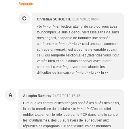
Répondre
C
Christian SCHOETTL
25/07/2012 06:47
<br /> <br /> en lecteur attentif de ce blog,vous avez
tout compris ,je suis a genou,terrasssé,sans vie,sans
rires,hagard,incapable de formuler une pensée
cohérente<br /> <br /> <br /> c'est amusant comme le
suffrage universel,il est a geométrie variable suvant
celui qui remporte l'elction,allez ,detendez vous ! tout
va très bien et nous allons observer avce interet
commen,t ce<br /> gouvernment aborde les
difficultés de francais<br /> <br /> <br /> <br />
A
Astopho Ramirez
24/07/2012 16:45
Dire que les communistes français ont été les alliés des nazis,
là est la réécriture de l’histoire.<br /> <br /> C’est en effet
oublier totalement le rôle joué par le PCF dans la lutte contre
les totalitarismes, dès 36 au travers de leur soutien aux
républicains espagnols. Ce sont d’ailleurs des membres