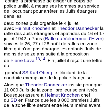
contre la promesse de diriger un corps de
police unifié, à mettre ses hommes au service
de l'occupant pour arrêter les Juifs étrangers
dans les
deux zones puis organise le 4 juillet
avec
Helmut Knochen
et
Theodor Dannecker
la
rafle des Juifs étrangers et apatrides du 16 et 17
juillet 1942 à Paris (
Rafle du Vélodrome d'Hiver
)
suivies le 26, 27 et 28 août de rafles en zone
libre qui n'ont pas épargné les enfants Juifs de
moins de seize ans suite à la proposition
13
,
14
de
Pierre Laval
. Fin juillet il reçoit une lettre
du
général
SS
Karl Oberg
le félicitant de la
conduite exemplaire de la police française
Alors que
Theodor Dannecker
insiste pour que
11 000 Juifs de la zone libre leur soient livrés,
Bousquet assure à
Helmut Knochen
chef
du
SD
en France que les 3 000 premiers Juifs
de la zone libre seront entre leurs mains avant