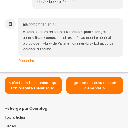
<br /> <br /> <br /> <br />
B
blh
22/07/2012 19:21
« Nous sommes réticents aux meurtres particuliers, mais
permissifs aux génocides et résignés au meurtre général,
biologique. »<br /> de Viviane Forrester<br /> Extrait du La
violence du calme
Répondre
< c'est a la belle saison que
logements sociaux,histoire
l'on prépare l'hiver,soucy
d'énerver >
sans soucis
Hébergé par Overblog
Top articles
Pages