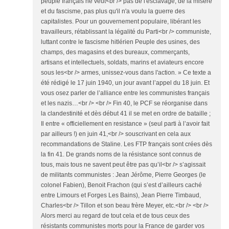
peuple français ne veut<br /> pas de l'esclavage, de la misère
et du fascisme, pas plus qu'il n'a voulu la guerre des
capitalistes. Pour un gouvernement populaire, libérant les
travailleurs, rétablissant la légalité du Parti<br /> communiste,
luttant contre le fascisme hitlérien Peuple des usines, des
champs, des magasins et des bureaux, commerçants,
artisans et intellectuels, soldats, marins et aviateurs encore
sous les<br /> armes, unissez-vous dans l'action. » Ce texte a
été rédigé le 17 juin 1940, un jour avant l’appel du 18 juin. Et
vous osez parler de l’alliance entre les communistes français
et les nazis…<br /> <br /> Fin 40, le PCF se réorganise dans
la clandestinité et dès début 41 il se met en ordre de bataille ;
Il entre « officiellement en resistance » (seul parti à l’avoir fait
par ailleurs !) en juin 41,<br /> souscrivant en cela aux
recommandations de Staline. Les FTP français sont crées dès
la fin 41. De grands noms de la résistance sont connus de
tous, mais tous ne savent peut être pas qu’il<br /> s’agissait
de militants communistes : Jean Jérôme, Pierre Georges (le
colonel Fabien), Benoit Frachon (qui s’est d’ailleurs caché
entre Limours et Forges Les Bains), Jean Pierre Timbaud,
Charles<br /> Tillon et son beau frère Meyer, etc.<br /> <br />
Alors merci au regard de tout cela et de tous ceux des
résistants communistes morts pour la France de garder vos