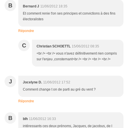
B
Bernard J
11/06/2012 18:35
Et comment renie t'on ses principes et convictions à des fins
électoralistes
Répondre
C
Christian SCHOETTL
15/06/2012 08:35
<br /> <br /> vous n'avez définitivement rien compris
sur l'enjeu ,consternant<br /> <br /> <br /> <br />
J
Jocelyne D.
11/06/2012 17:52
Comment change t on de parti au gré du vent ?
Répondre
B
blh
11/06/2012 16:33
intéressants ces deux prénoms, Jacques, de jacobus, de l