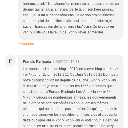
hebreux jacob " il a talonné"en référence à la naissance de ce
dernier qui tenait, à la naissance, le talon son frère jumeau
esau ( qu il<br /> déposséda ensuite de son droit d aînesse
contre un plat de lentilles, mais c est une autre histoire);et
Lucien, francisation de la lumière ( lux/lucis). Ou je veux en
venir? juste vous faire un peu<br /> rêver. et méditer.
Répondre
F
Francis Panigada
11/06/2012 16:31
La réponse est sur son blog... 2012serna.over-blog.com<br />
<br /> Lundi 11 juin 2012 1 11 /06 /Juin /2012 09:21 Donnez à
notre circonscription un député de gauche ...<br /> <br /> <br
/> Tout d'abord, je veux remercier les 1565 personnes qui ont
choisi le projet d'Europe Ecologie-Les Verts.<br /> <br /> <br
/> <br /> Depuis de nombreuses années, les gouvernements
de la droite se sont succédés en appliquant les mêmes
méthodes qui ne marchent pas, qui n'ont fait qu'augmenter le
chômage, aggraver les inégalités<br /> sociales et creuser la
dette publique.<br /> <br /> <br /> <br /> Voter pour la députée
sortante, ex-ministre et ex-porte-parole de Nicolas Sarkozy,