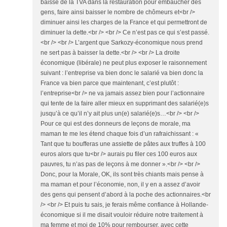
baisse de la TVA dans la restauration pour embaucher des
gens, faire ainsi baisser le nombre de chômeurs et<br />
diminuer ainsi les charges de la France et qui permettront de
diminuer la dette.<br /> <br /> Ce n’est pas ce qui s’est passé.
<br /> <br /> L’argent que Sarkozy-économique nous prend
ne sert pas à baisser la dette.<br /> <br /> La droite
économique (libérale) ne peut plus exposer le raisonnement
suivant : l’entreprise va bien donc le salarié va bien donc la
France va bien parce que maintenant, c’est plutôt :
l’entreprise<br /> ne va jamais assez bien pour l’actionnaire
qui tente de la faire aller mieux en supprimant des salarié(e)s
jusqu’à ce qu’il n’y ait plus un(e) salarié(e)s…<br /> <br />
Pour ce qui est des donneurs de leçons de morale, ma
maman te me les étend chaque fois d’un rafraichissant : «
Tant que tu boufferas une assiette de pâtes aux truffes à 100
euros alors que tu<br /> aurais pu filer ces 100 euros aux
pauvres, tu n’as pas de leçons à me donner ».<br /> <br />
Donc, pour la Morale, OK, ils sont très chiants mais pense à
ma maman et pour l’économie, non, il y en a assez d’avoir
des gens qui pensent d’abord à la poche des actionnaires.<br
/> <br /> Et puis tu sais, je ferais même confiance à Hollande-
économique si il me disait vouloir réduire notre traitement à
ma femme et moi de 10% pour rembourser, avec cette