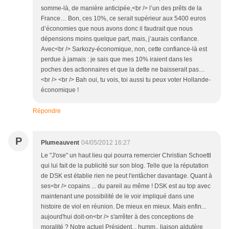
somme-là, de manière anticipée,<br /> l’un des prêts de la
France… Bon, ces 10%, ce serait supérieur aux 5400 euros
d’économies que nous avons donc il faudrait que nous
dépensions moins quelque part, mais, j’aurais confiance.
Avec<br /> Sarkozy-économique, non, cette confiance-là est
perdue à jamais : je sais que mes 10% iraient dans les
poches des actionnaires et que la dette ne baisserait pas…
<br /> <br /> Bah oui, tu vois, toi aussi tu peux voter Hollande-
économique !
Répondre
P
Plumeauvent
04/05/2012 16:27
Le "J'ose" un haut lieu qui pourra remercier Christian Schoettl
qui lui fait de la publicité sur son blog. Telle que la réputation
de DSK est établie rien ne peut l'entâcher davantage. Quant à
ses<br /> copains ... du pareil au même ! DSK est au top avec
maintenant une possibilité de le voir impliqué dans une
histoire de viol en réunion. De mieux en mieux. Mais enfin...
aujourd'hui doit-on<br /> s'arrêter à des conceptions de
moralité ? Notre actuel Président... humm.. liaison aldutère