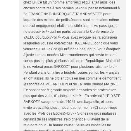
chez lui. Ce fut un homme ambitieux et qui a fait aussi des
choses contraires à ses paroles. je<br /> pense notamment à
"la FRANCE de DUNKERQUE à TAMNRASSETT" pour
laquelle des milliers de petits Jeunes sont morts alors même
que cet engagement était impossible à tenir. Au passage, je
note aussi<br /> qu'il ne participa pas à la Conférence de
YALTA: pourquoi?<br /> Vous avez évoqué les raisons pour
lesquelles vous ne voterez pas HOLLANDE, donc que vous
voterez SARKOZY ce qui m'étonne beaucoup. Vous évoquez
à juste titre les années Mitterrrandiennes qui ne<br /> sont
certes pas les plus glorieuses de notre République. Mais moi
je ne voterai pmas SARKOZY pour plusieurs raisons:<br /> -
Pendant 5 ans on a tiré à boulets rouges sur lui, les Français
en ont assez, ils ne croient plus en rien comme le démontrent
les scores de MELANCHON et de La Belle Blonde MARINE.
Ce sont en<br /> grande majorité des votes de protestation
plus que des votes d'adhésion.<br /> - En arrivant à l'ELYSEE,
SARKOZY s'augmente de 140 %, une bagatelle, et nous
invite à travailler plus .... pour gagner moins (Cf sa politique
avec les Profs des Ecoles)<br /> - Signes de gros malaises,
certains de ses Ministres s'éloignent de lui avant de le
rejoindre pour... la bonne cause. Seuls les imbéciles ne