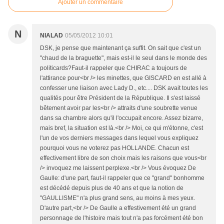
Ajouter un commentaire
N
NIALAD
05/05/2012 10:01
DSK, je pense que maintenant ça suffit. On sait que c'est un
"chaud de la braguette", mais est-il le seul dans le monde des
politicards?Faut-il rappeler que CHIRAC a toujours de
l'attirance pour<br /> les minettes, que GISCARD en est allé à
confesser une liaison avec Lady D., etc.... DSK avait toutes les
qualités pour être Président de la République. Il s'est laissé
bêtement avoir par les<br /> attraits d'une soubrette venue
dans sa chambre alors qu'il l'occupait encore. Assez bizarre,
mais bref, la situation est là.<br /> Moi, ce qui m'étonne, c'est
l'un de vos derniers messages dans lequel vous expliquez
pourquoi vous ne voterez pas HOLLANDE. Chacun est
effectivement libre de son choix mais les raisons que vous<br
/> invoquez me laissent perplexe.<br /> Vous évoquez De
Gaulle: d'une part, faut-il rappeler que ce "grand" bonhomme
est décédé depuis plus de 40 ans et que la notion de
"GAULLISME" n'a plus grand sens, au moins à mes yeux.
D'autre part,<br /> De Gaulle a effestivement été un grand
personnage de l'histoire mais tout n'a pas forcément été bon