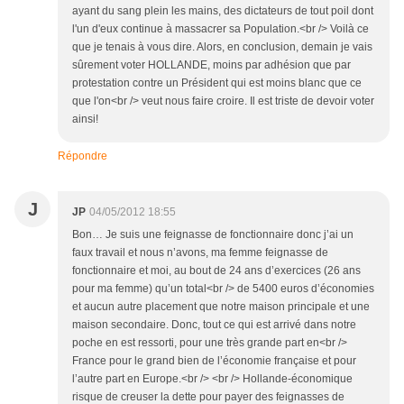
ayant du sang plein les mains, des dictateurs de tout poil dont
l'un d'eux continue à massacrer sa Population.<br /> Voilà ce
que je tenais à vous dire. Alors, en conclusion, demain je vais
sûrement voter HOLLANDE, moins par adhésion que par
protestation contre un Président qui est moins blanc que ce
que l'on<br /> veut nous faire croire. Il est triste de devoir voter
ainsi!
Répondre
J
JP
04/05/2012 18:55
Bon… Je suis une feignasse de fonctionnaire donc j’ai un
faux travail et nous n’avons, ma femme feignasse de
fonctionnaire et moi, au bout de 24 ans d’exercices (26 ans
pour ma femme) qu’un total<br /> de 5400 euros d’économies
et aucun autre placement que notre maison principale et une
maison secondaire. Donc, tout ce qui est arrivé dans notre
poche en est ressorti, pour une très grande part en<br />
France pour le grand bien de l’économie française et pour
l’autre part en Europe.<br /> <br /> Hollande-économique
risque de creuser la dette pour payer des feignasses de