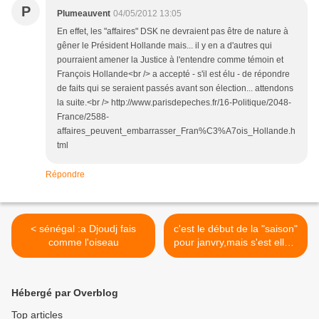
P
Plumeauvent
04/05/2012 13:05
En effet, les "affaires" DSK ne devraient pas être de nature à
gêner le Président Hollande mais... il y en a d'autres qui
pourraient amener la Justice à l'entendre comme témoin et
François Hollande<br /> a accepté - s'il est élu - de répondre
de faits qui se seraient passés avant son élection... attendons
la suite.<br /> http://www.parisdepeches.fr/16-Politique/2048-
France/2588-
affaires_peuvent_embarrasser_Fran%C3%A7ois_Hollande.h
tml
Répondre
< sénégal :a Djoudj fais
c'est le début de la "saison"
comme l'oiseau
pour janvry,mais s'est elle a
réellement arrêtée ? >
Hébergé par Overblog
Top articles