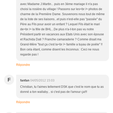
avec Madame J.Martin... puis en 3ème mariage il n'a pas
choisi la rosière du village ! Passons sur les<br /> photos de
charme de la Première Dame. Souvenons nous tout de même
de la liste de ses liaisons...et puis n'est-elle pas "passée" du
Père au Fils pour avoir un enfant ? Lequel Fils était le mari
de<br /> la fille de BHL...De plus n'a-t-ton pas vu notre
Président partir en vacances aux Etats Unis avec son épouse
et Rachida Dati ? Franche camaraderie ? Comme disait ma
Grand-Mère "tout ça c'est la<br /> famille a tuyau de poële" !!
Bon cela étant, comme disent les Inconnus : Ceci ne nous
regarde pas !
Répondre
F
fanfan
04/05/2012 15:03
Christian, tu l'aimes tellement DSK que c'est le nom que tu as
donné a ton wallaby... si c'est pas de l'amour ça!!!
Répondre