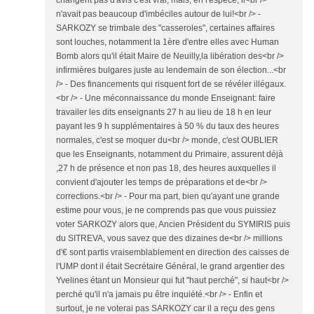
changent pas d'avis c'est vrai, mais, en l'espèce, il<br />
n'avait pas beaucoup d'imbéciles autour de lui!<br /> -
SARKOZY se trimbale des "casseroles", certaines affaires
sont louches, notamment la 1ère d'entre elles avec Human
Bomb alors qu'il était Maire de Neuilly,la libération des<br />
infirmières bulgares juste au lendemain de son élection...<br
/> - Des financements qui risquent fort de se révéler illégaux.
<br /> - Une méconnaissance du monde Enseignant: faire
travailer les dits enseignants 27 h au lieu de 18 h en leur
payant les 9 h supplémentaires à 50 % du taux des heures
normales, c'est se moquer du<br /> monde, c'est OUBLIER
que les Enseignants, notamment du Primaire, assurent déjà
,27 h de présence et non pas 18, des heures auxquelles il
convient d'ajouter les temps de préparations et de<br />
corrections.<br /> - Pour ma part, bien qu'ayant une grande
estime pour vous, je ne comprends pas que vous puissiez
voter SARKOZY alors que, Ancien Président du SYMIRIS puis
du SITREVA, vous savez que des dizaines de<br /> millions
d'€ sont partis vraisemblablement en direction des caisses de
l'UMP dont il était Secrétaire Général, le grand argentier des
Yvelines étant un Monsieur qui fut "haut perché", si haut<br />
perché qu'il n'a jamais pu être inquiété.<br /> - Enfin et
surtout, je ne voterai pas SARKOZY car il a reçu des gens