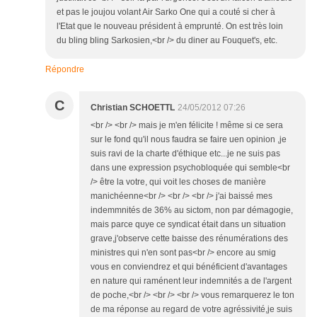
et pas le joujou volant Air Sarko One qui a couté si cher à
l'Etat que le nouveau président à emprunté. On est très loin
du bling bling Sarkosien,<br /> du diner au Fouquet's, etc.
Répondre
C
Christian SCHOETTL
24/05/2012 07:26
<br /> <br /> mais je m'en félicite ! même si ce sera
sur le fond qu'il nous faudra se faire uen opinion ,je
suis ravi de la charte d'éthique etc...je ne suis pas
dans une expression psychobloquée qui semble<br
/> être la votre, qui voit les choses de manière
manichéenne<br /> <br /> <br /> j'ai baissé mes
indemmnités de 36% au sictom, non par démagogie,
mais parce quye ce syndicat était dans un situation
grave,j'observe cette baisse des rénumérations des
ministres qui n'en sont pas<br /> encore au smig
vous en conviendrez et qui bénéficient d'avantages
en nature qui raménent leur indemnités a de l'argent
de poche,<br /> <br /> <br /> vous remarquerez le ton
de ma réponse au regard de votre agréssivité,je suis