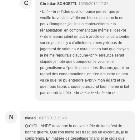
C
Christian SCHOETTL
16/05/2012 17:32
<br /> <br /> l'idée que l'on puise penser que je
veuille travestir la vérité me blesse plus que tu ne
peux l'imaginer ,j'ai fait un copier/coller sur la
réhabilitation en comprenant que même si loes<br
/> defenseurs citent èn autre article de loi cela tombe
sur ce point,il n'y a d'ailmleurs a mes yeix pas de
jugement de valeur sur ayrault et en tant que citoyen
je ne me rejouirais d'aucune<br /> erreur,ce serait
stupide,je note que quoique'on le veuille ,le
pragmatisme a ^pris le pas sur les discours,quant au
rappel des condamnations ,on s'en amusera un peu
vu ce que j'ai pu entendre a<br /> mon égard et ce
que nous lisons chaque jourqaund bien même in fait
pas nourrir la bête...<br /> <br /> <br /> <br />
N
nialad
16/05/2012 13:45
Qu'HOLLANDE devienne la nouvelle tête de turc, c'est de
bonne guerre. Que l'on mette ses frasques en excergue, je le
comprends. En matière de gespillage financier je crois que