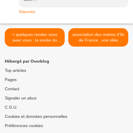
Répondre
< quelques rendez vous
association des maires d’île
avec vous ; la soirée du
de France , une idée
levant
iconoclaste >
Hébergé par Overblog
Top articles
Pages
Contact
Signaler un abus
C.G.U.
Cookies et données personnelles
Préférences cookies