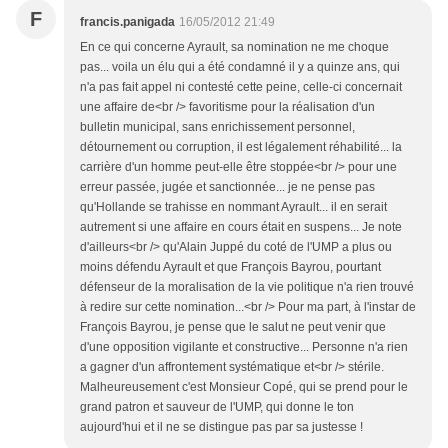
F
francis.panigada
16/05/2012 21:49
En ce qui concerne Ayrault, sa nomination ne me choque
pas... voila un élu qui a été condamné il y a quinze ans, qui
n'a pas fait appel ni contesté cette peine, celle-ci concernait
une affaire de<br /> favoritisme pour la réalisation d'un
bulletin municipal, sans enrichissement personnel,
détournement ou corruption, il est légalement réhabilité... la
carrière d'un homme peut-elle être stoppée<br /> pour une
erreur passée, jugée et sanctionnée... je ne pense pas
qu'Hollande se trahisse en nommant Ayrault... il en serait
autrement si une affaire en cours était en suspens... Je note
d'ailleurs<br /> qu'Alain Juppé du coté de l'UMP a plus ou
moins défendu Ayrault et que François Bayrou, pourtant
défenseur de la moralisation de la vie politique n'a rien trouvé
à redire sur cette nomination...<br /> Pour ma part, à l'instar de
François Bayrou, je pense que le salut ne peut venir que
d'une opposition vigilante et constructive... Personne n'a rien
a gagner d'un affrontement systématique et<br /> stérile.
Malheureusement c'est Monsieur Copé, qui se prend pour le
grand patron et sauveur de l'UMP, qui donne le ton
aujourd'hui et il ne se distingue pas par sa justesse !