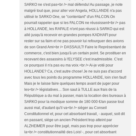
SARKO ne s'est pas<br /> mal défendu! Au passage, je note
malgré tout que, pour aller voir Angela, HOLLANDE n'a pas
utilisé le SARKO One, se "contentant" d'un FALCON.On
pourrait rappeler que si les FALCON ne réussissent<br /> pas
à HOLLANDE, les RAFALE n'ont pas réussi à SARKO qui est
allé jusqu'à recevoir en grandes pompes KADHAFI pour
rester sur sa faim et ne pas pouvoir lui refourguer des avions
de son Grand Ami<br /> DASSAULT! Faire le Représentant de
commerce, c'est bien jusqu'à un certain point. Se prostituer en
recevant des assassins à l'ELYSEE c'est inadmissible. C'est
ce pourquoi il n'a pas eu ma voix.<br /> Ai-je voté pour
HOLLANDE? Ca, c'est autre chose! Je ne suis pas d'accord
avec tous les points du programme HOLLANDE, loin s'en faut!
Mais je le laisse faire quelques temps avant de juger pour
les<br /> législatives.... Son saut à TULLE aux frais de la
République a du mal à passer, mais la location des bureaux à
SARKO pour la modique somme de 180 000 €/an passe tout
aussi mal, d'autant qu'il va<br /> sièger au Conseil
Constitutionnel et, pour cet absorbant travail, - auquel, soit dit
en passant, siège un ancien Président trop atteint par
ALZHEIMER pour être jugé, mais pas trop pour apprécier
la<br /> constitutionnalité des Lois! -, pour cet absorbant