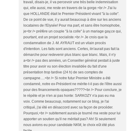
travail, disais-je, il va percevoir une très belle indemnisation
qui, elle aussi, me reste en travers de la gorge.<br /> J'ai lu
que HOLLANDE était le Premier Président vivant "à la colle".
De ce point de vue, il y aurait beaucoup à dire sur les anciens
locataires de l'Elysée! Pour ma part, et sans être homophobe,
je<br /> préfère un couple "à la colle" à un mariage gay,ce qui,
pourtant, est un projet socialiste.<br /> Je crois que la
condamnation de J.-M. AYRAUT est un vilain procès
d'intention. Les faits sont anciens. Certes, iln'aurait pas fait la
démarche pour redevenir plus blanc que blanc. Mais, il n'y
a<br /> pas des années, un Conseiller général pestait à juste
titre pour avoir vu son élection invalidée du fait d'une
présentation trop tardive (24 h) de ses comptes de
campagne.....<br /> Si notre futur Premier Ministre a été
condamné, notre ex-Président ne mérite-t-il pas de l'être aussi
pour des financements opaques?????<br /> Pour conclure, je
le répète et je n'en ai pas honte: SARKOZY n'a pas eu ma
voix. Comme beaucoup, notamment sur ce blog, je l'ai
critiqué, j'ai été en désaccord avec sa façon de procéder.
Pourquoi,<br /> subitement aurais-je tourné ma veste pour lui
apporter un soutien qu'il ne méritait pas? Ah! Si seulement
nous avions eu pour candidate NKM, le choix eût été plus
facile.....