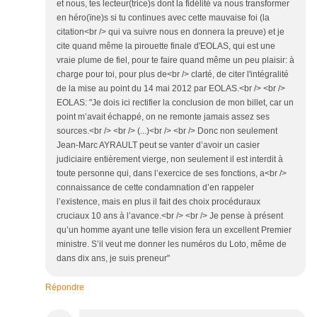
et nous, tes lecteur(trice)s dont la fidélité va nous transformer
en héro(ïne)s si tu continues avec cette mauvaise foi (la
citation<br /> qui va suivre nous en donnera la preuve) et je
cite quand même la pirouette finale d'EOLAS, qui est une
vraie plume de fiel, pour te faire quand même un peu plaisir: à
charge pour toi, pour plus de<br /> clarté, de citer l'intégralité
de la mise au point du 14 mai 2012 par EOLAS.<br /> <br />
EOLAS: "Je dois ici rectifier la conclusion de mon billet, car un
point m’avait échappé, on ne remonte jamais assez ses
sources.<br /> <br /> (...)<br /> <br /> Donc non seulement
Jean-Marc AYRAULT peut se vanter d’avoir un casier
judiciaire entièrement vierge, non seulement il est interdit à
toute personne qui, dans l’exercice de ses fonctions, a<br />
connaissance de cette condamnation d’en rappeler
l’existence, mais en plus il fait des choix procéduraux
cruciaux 10 ans à l’avance.<br /> <br /> Je pense à présent
qu’un homme ayant une telle vision fera un excellent Premier
ministre. S’il veut me donner les numéros du Loto, même de
dans dix ans, je suis preneur"
Répondre