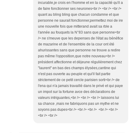
incurable,je crois en l'homme et en la capacité qu'il a
de faire fonctionner ses neurones<br /> <br /> <br />
quant au bling bling que chacun condamne et que
personne ne saurait fonctionner,permettez moi de ire
une nouvelle fois que mitterand avait sa rble a
l'année au fouquets la N°83 sans que personne<br
/> ne s'meuve que les depenses de l'état au bénéfice
de mazarine et de l'ensemble de la cour ont été
ahurissantes sans que personne ne trouve a redire
pas même l'opposition,que notre nouveau<br />
président affectionne et déjeune régulièrement chez
"laurent" en bas des champs élysées,cantine qui
n'est pas ouverte au peuple et qui'il fait partie
strictement de ce petit cercle parisien sorti<br /> de
l'ena qui n'a jamais travaillé dans le privé et qui paye
un impot sur la fortune avce des déclarations de
valeurs intriguantes,<br /> <br /> <br /> laissons lui
sa chance ,mais ne fabriquons pas un mythe et ne
soyons pas dupes<br /> <br /> <br /> <br /> <br />
<br /> <br />