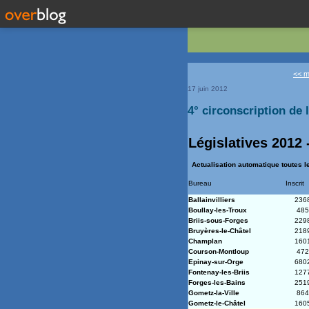
<< m
17 juin 2012
4° circonscription de 
Législatives 2012 
Actualisation automatique toutes l
Bureau
Inscrit
Ballainvilliers
236
Boullay-les-Troux
485
Briis-sous-Forges
229
Bruyères-le-Châtel
218
Champlan
160
Courson-Montloup
472
Epinay-sur-Orge
680
Fontenay-les-Briis
127
Forges-les-Bains
251
Gometz-la-Ville
864
Gometz-le-Châtel
160