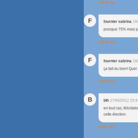
Répondre
F
fournier sabrina
18
presque 75% mais pas
Répondre
F
fournier sabrina
18
ça fait du bien! Quel
Répondre
B
blh
17/06/2012 23:4
en tout cas, félicita
cette élection.
Répondre