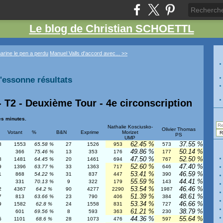
Le blog de Christian SCHOETTL
arine le pen a perdu
Manuel Valls d'accord avec... >>
l'essonne résultats
- T2 - Deuxième Tour - 4e circonscription
es minutes.
Nathalie Kosciusko-
Olivier Thomas
Votant
%
B&N
Exprime
Morizet
PS
UMP
62.45 %
37.55 %
8
1553
65.58 %
27
1526
953
573
49.86 %
50.14 %
366
75.46 %
13
353
176
177
47.50 %
52.50 %
8
1481
64.45 %
20
1461
694
767
52.60 %
47.40 %
9
1396
63.77 %
33
1363
717
646
53.41 %
46.59 %
1
868
54.22 %
31
837
447
390
55.59 %
44.41 %
331
70.13 %
9
322
179
143
53.54 %
46.46 %
2
4367
64.2 %
90
4277
2290
1987
51.39 %
48.61 %
7
813
63.66 %
23
790
406
384
53.34 %
46.66 %
9
1582
62.8 %
24
1558
831
727
61.21 %
38.79 %
601
69.56 %
8
593
363
230
44.36 %
55.64 %
5
1101
68.6 %
28
1073
476
597