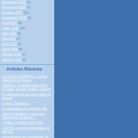
Décembre 2025
(9)
Novembre 2025
(7)
Octobre 2025
(11)
Septembre 2025
(8)
Août 2025
(6)
Juillet 2025
(10)
Juin 2025
(9)
Mai 2025
(7)
Avril 2025
(5)
Mars 2025
(8)
Février 2025
(7)
Janvier 2025
(4)
Articles Récents
LE FEU A CORRENS ,premier
village bio de france
CAMELS ' S NEWS juillet 2026
francais ,english ,arabic ,spanish
ici cela brule,le var entre enfer et
paradis
Le feu a Taradeau
Fontainebleau,la solidarité utile
Janvry equitation ,a nouveau
champions de france !
CAMELS NEWS JUIN 2026
L EPIDE ,un projet magnifique et
efficace
communauté de communes ,et