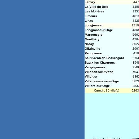
Janvry
447
La Ville du Bois
445
Les Molières
135
Limours
481
Linas
442
Longjumeau
1310
Longpont-sur-Orge
436
Marcoussis
560
Montlhéry
438
Nozay
302
Ollainville
290
Pecqueuse
410
Saint-Jean-de-Beauregard
203
Saulx-les-Chartreux
354
Vaugrigneuse
849
Villebon-sur-Yvette
704
Villejust
136
Villemoisson-sur-Orge
502
Villiers-sur-Orge
283
Cumul : 30 ville(s)
9263