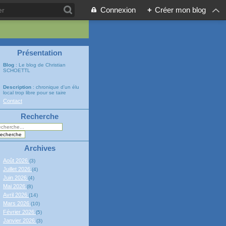
Connexion
+
Créer mon blog
Présentation
Blog
: Le blog de Christian
SCHOETTL
Description
: chronique d'un élu
local trop libre pour se taire
Contact
Recherche
Archives
Août 2026
(3)
Juillet 2026
(4)
Juin 2026
(4)
Mai 2026
(8)
Avril 2026
(14)
Mars 2026
(10)
Février 2026
(5)
Janvier 2026
(3)