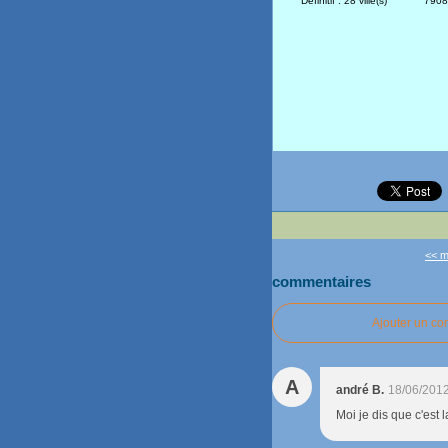
Définitif : 28 ville(s)
7908
<< m
commentaires
Ajouter un c
A
andré B.
18/06/2012
Moi je dis que c'est 