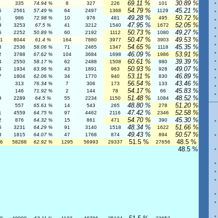
69.11 %
30.89 %
335
74.94 %
8
327
226
101
54.79 %
45.21 %
5
2561
57.49 %
64
2497
1368
1129
49.28 %
50.72 %
1
986
72.98 %
10
976
481
495
47.95 %
52.05 %
9
3253
67.5 %
41
3212
1540
1672
50.73 %
49.27 %
5
2252
50.89 %
60
2192
1112
1080
50.47 %
49.53 %
1
8044
61.4 %
164
7880
3977
3903
54.65 %
45.35 %
8
2536
58.06 %
71
2465
1347
1118
46.09 %
53.91 %
2
3788
67.62 %
104
3684
1698
1986
60.61 %
39.39 %
4
2550
58.17 %
62
2488
1508
980
50.93 %
49.07 %
4
1934
63.96 %
43
1891
963
928
53.11 %
46.89 %
7
1804
62.06 %
34
1770
940
830
56.54 %
43.46 %
313
76.34 %
7
306
173
133
54.17 %
45.83 %
146
71.92 %
2
144
78
66
51.48 %
48.52 %
9
2289
64.5 %
55
2234
1150
1084
48.80 %
51.20 %
557
65.61 %
14
543
265
278
47.42 %
52.58 %
1
4559
64.75 %
97
4462
2116
2346
54.70 %
45.30 %
2
876
64.32 %
15
861
471
390
48.34 %
51.66 %
6
3231
64.29 %
91
3140
1518
1622
49.43 %
50.57 %
3
1815
64.07 %
47
1768
874
894
51.5 %
48.5 %
6
58288
62.92 %
1295
56993
29337
27656
48.5 %