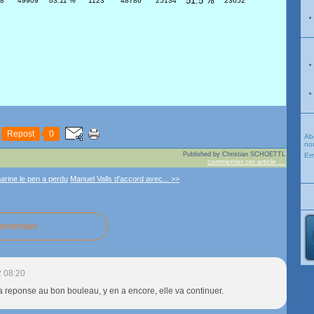
51.5 %
8
49909
63.11 %
1123
48786
25134
23652
Repost
0
Ab
nou
Published by Christian SCHOETTL
Em
commenter cet article
…
arine le pen a perdu
Manuel Valls d'accord avec... >>
ommentaire
 08:20
la reponse au bon bouleau, y en a encore, elle va continuer.