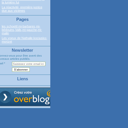
la lumière fut
La réactivité, première justice
due aux victimes
Pages
les schoettl mi-barbares,mi-
bédouins,Valls,mi-gauche,mi-
malin
Les voeux de Nathalie kociusko-
morizet
Newsletter
onnez-vous pour être averti des
veaux articles publiés.
ail
Liens