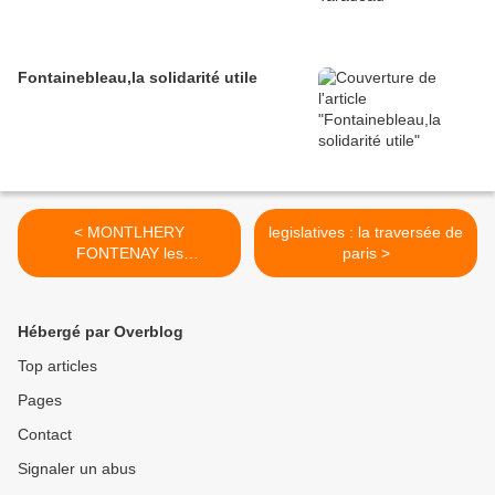
Fontainebleau,la solidarité utile
< MONTLHERY
legislatives : la traversée de
FONTENAY les
paris >
briis,longjumeau ,au coeur
a coeur
Hébergé par Overblog
Top articles
Pages
Contact
Signaler un abus