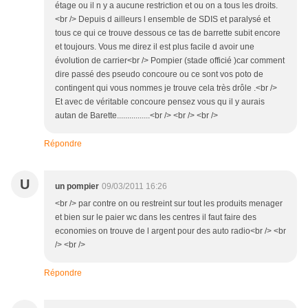
étage ou il n y a aucune restriction et ou on a tous les droits.
<br /> Depuis d ailleurs l ensemble de SDIS et paralysé et
tous ce qui ce trouve dessous ce tas de barrette subit encore
et toujours. Vous me direz il est plus facile d avoir une
évolution de carrier<br /> Pompier (stade officié )car comment
dire passé des pseudo concoure ou ce sont vos poto de
contingent qui vous nommes je trouve cela très drôle .<br />
Et avec de véritable concoure pensez vous qu il y aurais
autan de Barette................<br /> <br /> <br />
Répondre
U
un pompier
09/03/2011 16:26
<br /> par contre on ou restreint sur tout les produits menager
et bien sur le paier wc dans les centres il faut faire des
economies on trouve de l argent pour des auto radio<br /> <br
/> <br />
Répondre