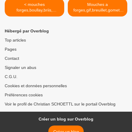
< mouches
Mouches a
forges,boullay,briis,
forges,gif,breuillet,gometz
vaugrigneuse,gif,gometz
etc....suite >
(s),janvry
Hébergé par Overblog
Top articles
Pages
Contact
Signaler un abus
C.G.U.
Cookies et données personnelles
Préférences cookies
Voir le profil de Christian SCHOETTL sur le portail Overblog
Créer un blog sur Overblog
Créer un blog