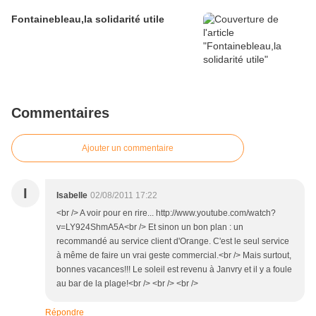
Fontainebleau,la solidarité utile
Commentaires
Ajouter un commentaire
I
Isabelle
02/08/2011 17:22
<br /> A voir pour en rire... http://www.youtube.com/watch?
v=LY924ShmA5A<br /> Et sinon un bon plan : un
recommandé au service client d'Orange. C'est le seul service
à même de faire un vrai geste commercial.<br /> Mais surtout,
bonnes vacances!!! Le soleil est revenu à Janvry et il y a foule
au bar de la plage!<br /> <br /> <br />
Répondre