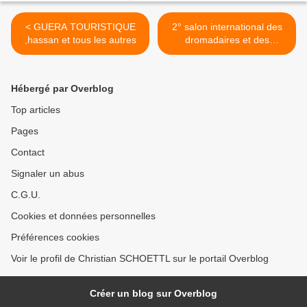
< GUERA TOURISTIQUE
2° salon international des
,hassan et tous les autres
dromadaires et des
camelidés de janvry
septembre 2022/2nd
international exhibition of
Hébergé par Overblog
dromedaries and camelids
in janvry september 2022 >
Top articles
Pages
Contact
Signaler un abus
C.G.U.
Cookies et données personnelles
Préférences cookies
Voir le profil de Christian SCHOETTL sur le portail Overblog
Créer un blog sur Overblog