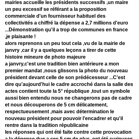
mairies accueille les présidents successifs ,un maire
un peu excessif se référant a la proposition
commerciale d'un fournisseur habituel des
collectivités a chiffré la dépense a 2,7 millions d'euro
...Démonstration qu'il a trop de communes en france
,je plaisante !
alors reprenons un peu tout cela ,vu de la mairie de
janvry ,car il y a quelques leçons a tirer de cette
histoire mineure de photo majeure
a janvry,c'est une tradition bien antérieure a mon
premier mandat ,nous glissons la photo du nouveau
président devant celle de son prédécesseur ...C'est
dire qu'aujourd'hui le cadre accroché dans la salle des
actes contient toute la 5° république ,tout un symbole
aussi bien entendu nous ne changerons pas de cadre
et nous découperons de 5 cm délicatement,
respectueusement ,mais avec détermination le
nouveau président pour pouvoir l'encadrer et qu'il
rentre dans la tradition républicaine
les réponses qui ont été faite contre cette provocation
a la dépense due a ces 5 cm de plus ont été curieuses