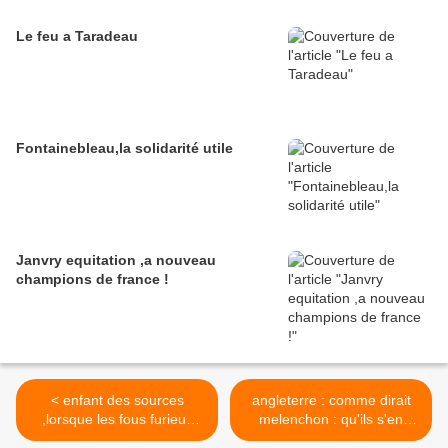
Le feu a Taradeau
Fontainebleau,la solidarité utile
Janvry equitation ,a nouveau
champions de france !
< enfant des sources
angleterre : comme dirait
,lorsque les fous furieux
melenchon : qu'ils s'en
démontent
aillent ! >