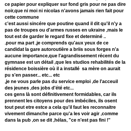
ce papier pour expliquer sur fond gris pour ne pas dire
noir,que ni moi ni nicolas n'avons jamais rien fait pour
cette commune
c'est aussi sincére que poutine quand il dit qu'il n'y a
pas de troupes ou d'armes russes en ukraine ,mais le
tout est de garder le regard fixe et determiné ..
.pour ma part ,je comprends qu'aux yeux de ce
candidat la gare autoroutière a briis sous forges n'a
aucune importance,que l'agrandissement récent du
gymnase est un détail ,que les studios rehabilités de la
résidence boissière où il a installé sa mère on aurait
pu s'en passer... etc... etc
,je ne vous parle pas du service emploi ,de l'acceuil
des jeunes ,des jobs d'été etc...
ces gens là sont définitivement formidables, car ils
prennent les citoyens pour des imbéciles, ils osent
tout peut etre estce a cela qu'il faut les reconnaitre
vivement dimanche parce qu'a les voir agir ,comme
dans la pub ,on se dit ,hélas, "ce n'est pas fini !"